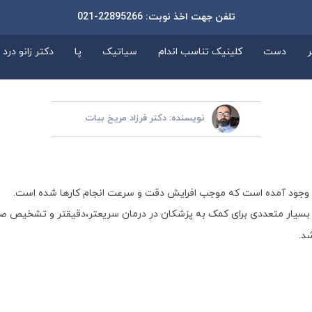
تلفن جهت اخذ نوبت: 22895266-021
دست
کلینیک تناسب اندام
سیاتیک
پا
دکتر زانو درد
نویسنده: دکتر فرزاد مریخ بیات
ه وجود آمده است که موجب افرایش دقت و سرعت انجام کارها شده است.
ت بسیار متعددی برای کمک به پزشکان در درمان سریعتر،دقیقتر و تشخیص ص
د.