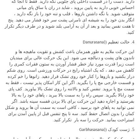
دارید. دست را در قسمت داخلی پای جلویی نگه دارید. فقط تا آنجا که
احساس خوبی دارید به پایین بروید ، شاید در ران یا ساق پای میانی
متوقف شوید. با نگه داشتن بازوها ، قلب و تنه خود را باز نگه دارید ،
انگار بدن خود را به شیشه ای نامرئی پشت سر خود فشار می دهید. پنج
تا هفت نفس بمانید و بعد از آن به آرامی بلند شوید و در طرف دیگر تکرار
کنید.
4. حالت تعظیم (
Danurasana)
این حرکت ملایم به طور همزمان باعث کشش و تقویت ماهیچه ها و
تاندون های پشت و دنبالچه می شود. این یک حرکت عالی برای مبتدیان
است زیرا قدرت مورد نیاز خطر فشار آوردن به ستون فقرات کمری را
کاهش می دهد ، که یک اشتباه رایج در حرکات ورزشی است. روی شکم
دراز بکشید و بازوها را کنار خود روی تشک قرار دهید. زانوها را خم کرده
و قسمت خارجی مچ پا را بگیرید. اگر این کار امکان پذیر نیست ، فقط به
سمت مچ پا بروید. تنفس کنید و بالاتنه را روی تشک بالا بیاورید. کف پای
خود رابالا بگیرید. سپس راه را به سمت بالا ببرید ، پاهای خود را به بالا
بفرستید و اجازه دهید این حرکت برای بالا بردن قفسه سینه باشد. اگر
نمی توانید به پاهای خود برسید ، کافی است به سمت آن ها بروید و شکل
کمان را بدون اتصال حفظ کنید. سه تا پنج تنفس قبل از پایین آمدن برای
استراحت بمانید. حرکت را سه بار تکرار کنید.
5. ژست کودک (
Garbhasasana)