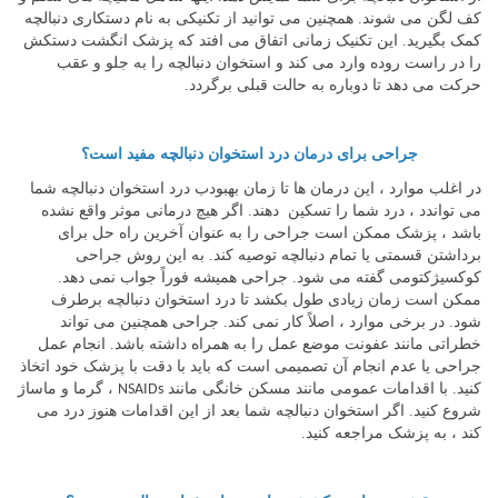
کف لگن می شوند. همچنین می توانید از تکنیکی به نام دستکاری دنبالچه
کمک بگیرید. این تکنیک زمانی اتفاق می افتد که پزشک انگشت دستکش
را در راست روده وارد می کند و استخوان دنبالچه را به جلو و عقب
حرکت می دهد تا دوباره به حالت قبلی برگردد.
جراحی برای درمان درد استخوان دنبالچه مفید است؟
در اغلب موارد ، این درمان ها تا زمان بهبودب درد استخوان دنبالچه شما
می تواندد ، درد شما را تسکین دهند. اگر هیچ درمانی موثر واقع نشده
باشد ، پزشک ممکن است جراحی را به عنوان آخرین راه حل برای
برداشتن قسمتی یا تمام دنبالچه توصیه کند. به این روش جراحی
کوکسیژکتومی گفته می شود. جراحی همیشه فوراً جواب نمی دهد.
ممکن است زمان زیادی طول بکشد تا درد استخوان دنبالچه برطرف
شود. در برخی موارد ، اصلاً کار نمی کند. جراحی همچنین می تواند
خطراتی مانند عفونت موضع عمل را به همراه داشته باشد. انجام عمل
جراحی یا عدم انجام آن تصمیمی است که باید با دقت با پزشک خود اتخاذ
کنید. با اقدامات عمومی مانند مسکن خانگی مانند
، گرما و ماساژ
NSAIDs
شروع کنید. اگر استخوان دنبالچه شما بعد از این اقدامات هنوز درد می
کند ، به پزشک مراجعه کنید.