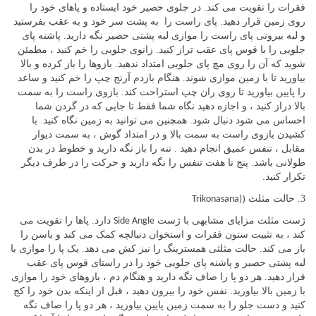
فقرات را تقویت می کند. در جلوی حصیر خود ایستاده و پاهای خود را
روی زمین قرار دهید. پای راست را به پشت سر خود و به عقب بفرستید
و لبه بیرونی پای راست را موازی لبه پشتی حصیر نگه دارید. پاشنه پای
جلویی را با قوس پای عقب تراز کنید. زانوی جلویی را خم کنید ، مطمئن
شوید که آن را روی مچ پای جلویی امتداد ندهید. بازوها را باز کرده و بالا
بیاورید تا با زمین موازی شوند. هنگام بازدم آرنج چپ را خم کنید و ساعد
را پایین بیاورید تا روی ران چپ استراحت کند. بازوی راست را به سمت
بالا دراز کنید ، و اجازه دهید نگاه شما فقط تا جایی که در گردن شما
احساس می شود دنبال شود. همچنین می توانید به زمین نگاه کنید. با
کشیدن بازوی راست به سمت بالا و در امتداد گوش ، به سمت دیوار
مقابل ، تنفس عمیق انجام دهید . تنه را باز نگه دارید و خطوط در بدن
طولانی باشد. پنج تا هفت تنفس را نگه دارید و حرکت را در طرف دیگر
تکرار کنید.
3. حالت مثلث (
Trikonasana)
ژست مثلث مزایای مشابهی با ژست
دارد. پاها را تقویت می
Side Angle
کند ، به تثبیت ستون فقرات و استخوان دنبالچه کمک می کند و باسن را
باز می کند. حالت مثلثی همسترینگ را نیز کش می دهد. یک پا را موازی با
لبه پشتی حصیر و پاشنه پای جلویی خود را در راستای قوس پای عقب
قرار دهید. هر دو پا را صاف نگه دارید و هنگام دم ، بازوهای خود را موازی
با زمین بالا بیاورید. نفس خود را بیرون دهید ، قبل از اینکه بدن خود را کج
کنید و دست جلو را به سمت زمین پایین بیاورید ، هر دو پا را صاف نگه