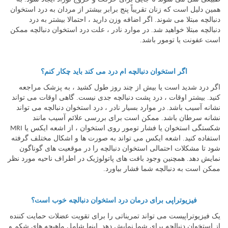
همین دلیل است که زنان تقریباً پنج برابر بیشتر از مردان به درد استخوان
دنبالچه مبتلا می شوند. اگر اضافه وزن دارید ، احتمالا بیشتر به درد
دنبالچه مبتلا خواهید شد. در موارد نادر ، علت درد استخوان دنبالچه ممکن
است عفونت یا تومور باشد.
اگر استخوان دنبالچه ام درد می کند باید چکار کنم؟
اگر درد شدید است یا بیش از چند روز طول کشید ، به پزشک مراجعه
کنید. بیشتر اوقات ، درد پشت دنبالچه جدی نیست. گاهی اوقات می تواند
نشانه آسیب باشد. در موارد بسیار نادر ، درد استخوان دنبالچه می تواند
نشانه سرطان باشد. ممکن است برای بررسی علائم آسیب مانند
شکستگی استخوان یا فشار تومور روی استخوان ، از اشعه ایکس یا
MRI
استفاده کنید. اشعه ایکس می تواند به صورت ها و اشکال مختلف گرفته
شود تا مشکلات احتمالی استخوان دنبالچه را در موقعیت های گوناگون
نمایش دهد. همچنین وجود بافت های پاتولوژیک در اطراف ناحیه مورد نظر
ممکن است به دنبالچه شما فشار بیاورد.
فیزیوتراپی برای درمان درد استخوان دنبالچه خوب است؟
یک فیزیوتراپیست می تواند تمریناتی را برای تقویت عضلات حمایت کننده
از استخوان دنبالچه برای شما نمایش دهد. اینها شامل ماهیچه های شکم و