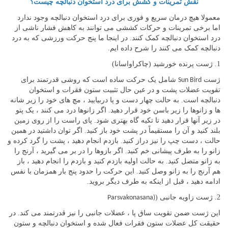
نقش تمرینات و کشش برای درد استخوان دنبالچه چیست؟
معمولا هیچ درمان سریع و فوری برای درد استخوان دنبالچه وجود ندارد
اما برخی تمرینات و حرکات کششی می توانند به کاهش فشار ناشی از
درد استخوان دنبالچه کمک کنند. در اینجا ما پنج حرکت ورزشی که به درد
دنبالچه کمک می کنند را شرح داده ایم.
1. ژست پرنده خورشید (چاکراواسانا)
ژست
شامل یک حرکت ساده است که روشی قدرتمند برای
Sun Bird
تقویت عضلات پشت و در عین حال تثبیت ستون فقرات و استخوان
دنبالچه است. به حالت چهار دست و پا دربیایید ، مچ های خود را زیر شانه
ها و زانوها را زیر باسن خود قرار دهید. اگر زانوها درد می کنند ، یک پتو
در زیر آنها قرار دهید تا تکیه گاه بهتری شود. پای راست را از روی زمین
بلند کنید و آن را مستقیماً در پشت خود باز کنید. اگر توان داشتید در همین
حالت ، دست چپ را نیز دراز کنید. بازدم انجام دهید ، پشت را گرد کرده و
زانو را به طرف پیشانی خم کنید. اگر بازوها را در بر می گیرید ، آرنج را
به زانو متصل کنید. به حالت اولیه بازدم کنید و بازدم را انجام دهید ، باز
هم آرنج را به زانو وصل کنید. این حرکت را حدود پنج بار همزمان با نفس
ادامه دهید ، قبل از اینکه به طرف دیگر بروید.
2. ژست زاویه جانبی (
Parsvakonasana)
این ژست ضمن تقویت ساق پا ، عضلات جانبی را نیز قدرتمند می کند. در
حقیقت کل عضلات ستون فقرات فعال شده و استخوان دنبالچه و ستون