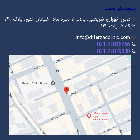
پیوندهای مفید
آدرس: تهران، شریعتی، بالاتر از میرداماد، خیابان آهور، پلاک ۴۰،
طبقه ۵، واحد ۱۴
info@drfarzadclinic.com
021-22895266
021-22879830