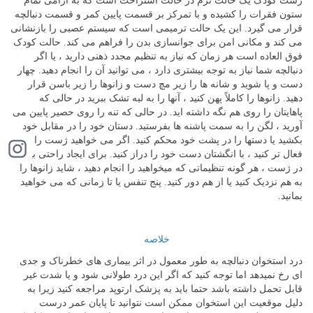
ژست کودک یک حالت نرم در حالت استراحت است که به آرامی تمام
ستون فقرات را کشیده و با تمرکز بر قسمت پایین کمر و قسمت دنبالچه
قرار می گیرد. این یک حالت ترمیمی است که سیستم عصبی را بازنشانی
می کند و مکانی امن برای جوانسازی بدن را فراهم می کند. حالت کودک
فوق العاده است هر زمان که نیاز به تنظیم مجدد ذهنی دارید ، یا اگر
دنبالچه شما نیاز به توجه بیشتری دارد ، می توانید آن را انجام دهید. چهار
دست و پا شوید و شانه ها را زیر مچ دست و زانوها را زیر باسن قرار
دهید. زانوها را کاملاً پهن کنید ، آنها را به لبه تشک ببرید در حالی که
پاهایتان را روی هم نگه داشته اید. در حالی که تنه را روی حصیر پایین می
آورید ، لگن را به سمت پاشنه ها بفرستید. دستان خود را در مقابل خود
بکشید یا دستها را در پشت خود محکم کنید. اگر می خواهید ژست را کمی
فعال تر کنید ، با انگشتان دست خود را دراز کنید. برای ایجاد راحتی بیشتر
در ژست ، هر گونه تنظیماتی که میخواهید را انجام دهید ، شاید زانوها را
به هم نزدیک کنید یا از هم دور کنید. پنج تنفس یا تا زمانی که می خواهید
بمانید.
خلاصه
درد استخوان دنبالچه به طور معمول در اثر بیماری های خطرناک و جدی
ای رخ نمیدهد اما توجه کنید که اگر این درد طولانی شود و یا شدت غیر
قابل تحمل داشته باشد حتما باید به پزشک ارتوپد مراجعه کنید زیرا به
دلیل موقعیت این استخوان ممکن است نتوانید تا پایان عمر درست