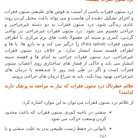
درد ستون فقرات ناشی از آسیب به قوس های طبیعی ستون فقرات
و اجزای تشکیل دهنده آن هاست و می تواند باعث مختل کردن روند
عادی زندگی شود. درد ستون فقرات به دو دسته غیرجراحی و
جراحی تقسیم می شود. درد ستون فقرات غیرجراحی در نواحی
گردنی، کمری و سینه ای معمولا بافت های نرم مرکزی یا اطراف
ستون فقرات (
) را درگیر می کند و به بازو ها، پا ها و
Para spinal
اطراف قفسه سینه انتشار ندارد. بر خلاف درد ستون فقرات
غیرجراحی، درد ستون فقرات جراحی به اندام ها و قفسه سینه
انتشار می یابد و حاکی از فشار های ساختاری روی اعصاب ستون
فقرات است و اگر در طی چند روز تا چندهفته با درمان های
غیرجراحی بهبود پیدا نکند، باید به سراغ درمان های جراحی برویم.
علائم خطرناک درد ستون فقرات که نیاز به مراجعه به پزشک دارند
کدامند؟
از علائم درد ستون فقرات می توان به این موارد اشاره کرد:
سفتی در ناحیه کمری ستون فقرات که باعث محدود
کردن وسعت حرکت می شود.
ناتوانی در حفظ ژست طبیعی بدن به علت سفتی و یا
درد