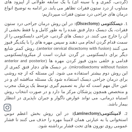
(گردنی، کمری و یا سینه ای) یا یک سابقه طولانی از اپیزود های
متناوب از درد ستون فقرات تظاهر می یابد. در ادامه به توضیح انواع
درمان های جراحی درد ستون فقرات میپردازیم:
.
دیسککتومی (
):
در این روش درمان جراحی درد ستون
Discectomy
1
فقرات، یک دیسک دچار فتق شده را به طور کامل و یا فقط بخشی از
آن را خارج می کنند. در دیسک های گردنی، جراحی دایسکتومی را از
سمت قدام گردن انجام می دهند و سپس مهره های را با یکدیگر فیوز
می کنند (
). روش کمتر شایع
anterior cervical discectomy with fusion
دیگر برای دایسکتومی در گردن عبارت است از میکرودایسکتومی
قدامی و خلفی بدون فیوز کردن مهره ها (
anterior and posterior
). در دیسک های دچار فتق کمری از
microdisectomy without fusion
این روش دوم بیشتر استفاده می شود. این مسئله که از چه روشی
برای درمان جراحی دیسک استفاده شود یک مسئله مناقشه ای و در
عین حال مهم است که نیاز به تصمیم گیری توسط یک پزشک مجرب
و متخصص همچون پزشکان مرکز ما دارد و در صورت انتخاب روش
استباه درمانی، می تواند عوارض ناگوار و جبران ناپذیری در انتظار
بیمار باشد.
.
لامینکتومی(
):
در این روش بخش اعظم قوس
Laminectomy
2
استخوانی یا به عبارتی همان لامینا مهره را حذف می کنند تا فشار
عمومی روی نورون های تحت فشار برداشته شود.