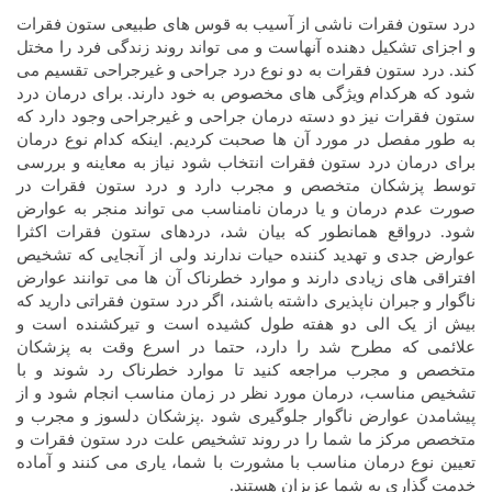
درد ستون فقرات ناشی از آسیب به قوس های طبیعی ستون فقرات
و اجزای تشکیل دهنده آنهاست و می تواند روند زندگی فرد را مختل
کند. درد ستون فقرات به دو نوع درد جراحی و غیرجراحی تقسیم می
شود که هرکدام ویژگی های مخصوص به خود دارند. برای درمان درد
ستون فقرات نیز دو دسته درمان جراحی و غیرجراحی وجود دارد که
به طور مفصل در مورد آن ها صحبت کردیم. اینکه کدام نوع درمان
برای درمان درد ستون فقرات انتخاب شود نیاز به معاینه و بررسی
توسط پزشکان متخصص و مجرب دارد و درد ستون فقرات در
صورت عدم درمان و یا درمان نامناسب می تواند منجر به عوارض
شود. درواقع همانطور که بیان شد، دردهای ستون فقرات اکثرا
عوارض جدی و تهدید کننده حیات ندارند ولی از آنجایی که تشخیص
افتراقی های زیادی دارند و موارد خطرناک آن ها می توانند عوارض
ناگوار و جبران ناپذیری داشته باشند، اگر درد ستون فقراتی دارید که
بیش از یک الی دو هفته طول کشیده است و تیرکشنده است و
علائمی که مطرح شد را دارد، حتما در اسرع وقت به پزشکان
متخصص و مجرب مراجعه کنید تا موارد خطرناک رد شوند و با
تشخیص مناسب، درمان مورد نظر در زمان مناسب انجام شود و از
پیشامدن عوارض ناگوار جلوگیری شود .پزشکان دلسوز و مجرب و
متخصص مرکز ما شما را در روند تشخیص علت درد ستون فقرات و
تعیین نوع درمان مناسب با مشورت با شما، یاری می کنند و آماده
خدمت گذاری به شما عزیزان هستند.