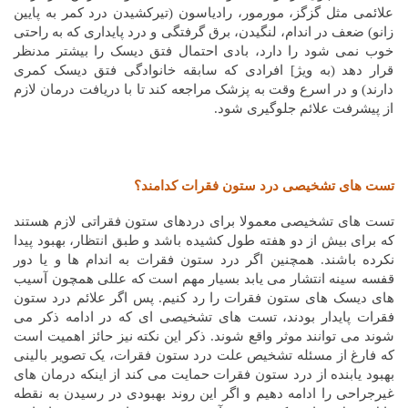
علائمی مثل گزگز، مورمور، رادیاسون (تیرکشیدن درد کمر به پایین
زانو) ضعف در اندام، لنگیدن، برق گرفتگی و درد پایداری که به راحتی
خوب نمی شود را دارد، بادی احتمال فتق دیسک را بیشتر مدنظر
قرار دهد (به ویژ] افرادی که سابقه خانوادگی فتق دیسک کمری
دارند) و در اسرع وقت به پزشک مراجعه کند تا با دریافت درمان لازم
از پیشرفت علائم جلوگیری شود.
تست های تشخیصی درد ستون فقرات کدامند؟
تست های تشخیصی معمولا برای دردهای ستون فقراتی لازم هستند
که برای بیش از دو هفته طول کشیده باشد و طبق انتظار، بهبود پیدا
نکرده باشند. همچنین اگر درد ستون فقرات به اندام ها و یا دور
قفسه سینه انتشار می یابد بسیار مهم است که عللی همچون آسیب
های دیسک های ستون فقرات را رد کنیم. پس اگر علائم درد ستون
فقرات پایدار بودند، تست های تشخیصی ای که در ادامه ذکر می
شوند می توانند موثر واقع شوند. ذکر این نکته نیز حائز اهمیت است
که فارغ از مسئله تشخیص علت درد ستون فقرات، یک تصویر بالینی
بهبود یابنده از درد ستون فقرات حمایت می کند از اینکه درمان های
غیرجراحی را ادامه دهیم و اگر این روند بهبودی در رسیدن به نقطه