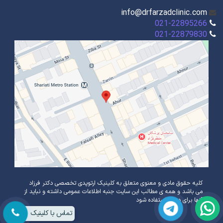
info@drfarzadclinic.com
021-22895266
021-22879830
کلیه حقوق مادی و معنوی متعلق به کلینیک ارتوپدی تخصصی دکتر فرزاد
می باشد و همه ی مطالب این سایت جنبه اطلاعات عمومی داشته و نباید از
آنها برای درمان استفاده شود
تماس با کلینیک