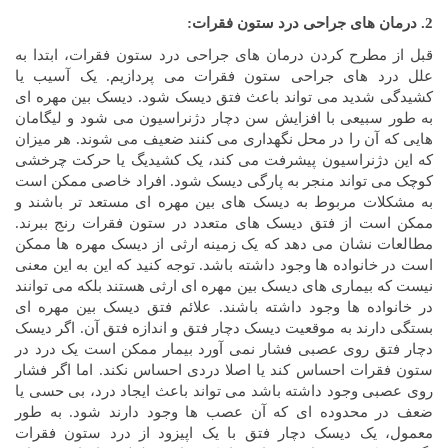
2. درمان های جراحی درد ستون فقرات:
قبل از مطرح کردن درمان های جراحی درد ستون فقرات، ابتدا به
علل درد های جراحی ستون فقرات می پردازیم. یک آسیب یا
کشیدگی شدید می تواند باعث فتق دیسک شود. دیسک بین مهره ای
به طور سبیعی با افزایش سن دچار دژنراسیون می شود و لیگامان
هایی که آن را در محل نگهداری می کنند ضعیف می شوند. هر میزان
که این دژنراسیون پیشرفت می کند، یک کشیدیگ یا حرکت چرخشی
کوچک می تواند منجر به پارگی دیسک شود. افراد خاصی ممکن است
به مشکلات مربوط به دیسک های بین مهره ای مستعد تر باشند و
ممکن است از فتق دیسک های متعدد در ستون فقرات رنج ببرند.
مطالعات نشان می دهد که یک زمینه ارثی از دیسک مهره ها ممکن
است در خانواده ها وجود داشته باشد. توجه کنید که این به این معنی
نیست که بیماری های دیسک بین مهره ای ارثی هستند بلکه می توانند
در خانواده ها وجود داشته باشند. علائم فتق دیسک بین مهره ای
بستگی دارند به موقعیت دیسک دچار فتق و اندازه فتق آن. اگر دیسک
دچار فتق روی عصبی فشار نمی آورد بیمار ممکن است یک درد در
ستون فقرات احساس کند یا اصلا دردی احساس نکند. اما اگر فشار
روی عصبی وجود داشته باشد می تواند باعث ایجاد درد، بی حسی یا
ضعف در محدوده ای که آن عصب ها وجود دارند شود. به طور
معمول، یک دیسک دچار فتق با یک اپیزود از درد ستون فقرات