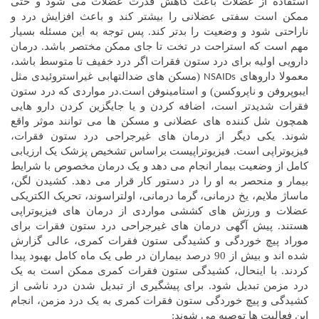
استفاده از عضلات باعث کاهش قدرت عضلات می شود و حتی
ممکن است سفتی عضلانی را بیشتر کند و باعث افزایش درد و
ناراحتی شود و وضعیت را بدتر کند. پس توجه به این مسئله بسیار
مهم است که استراحت در تخت تا جای ممکن مختصر باشد. درمان
دارویی اولیه برای درد ستون فقرات اگر درد خفیف تا متوسط باشد،
معمولا داروهای
(مسکن های ضدالتهابی غیراستروئیدی مثل
NSAIDs
ایبوپروفن و ناپروکسن) و استامینوفن است.در مواردی که درد ستون
فقرات شدیدتر است، اضافه کردن و یا جایگزین کردن دارو هایی
همچون شل کننده های عضلانی و مسکن ها می توانند موثر واقع
شوند. یکی دیگر از درمان های غیرجراحی درد ستون فقرات،
فیزیوتراپی است. فیزیوتراپیست براساس تشخیص پزشک یک ارزیابی
کامل از وضعیت بیمار انجام می دهد و یک درمان مخصوص با شرایط
بیمار و منحصر به او را در دستور کار قرار می دهد. کشیدن لگن،
ماساژ ملایم، یخ درمانی، گرما درمانی، اولتراسوند، تحریک الکتریکی
عضلات و ورزش های کششی مواردی از درمان های فیزیوتراپی
هستند. پیش آگهی درمان های غیرجراحی درد ستون فقرات برای
موراد پیچ خوردگی و کشیدگی ستون فقرات کمری، عالی گزارش
شده اند و بیش از 90 درصد بیماران در طی یک ماه کامل بهبود پیدا
کردند. با اینحال، کشیدگی ستون فقرات کمری ممکن است به یک
درد مزمن تبدیل شود. برای پیشگیری از تبدیل شدن درد ناشی از
کشیدگی و پیچ خوردگی ستون فقرات کمری به یک درد مزمن، انجام
این فعالیت ها توصیه می شوند: