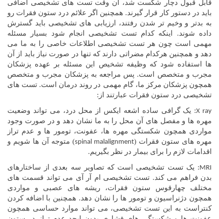
قابل قبول دچار شکست شد، آن وقت تست های تشخیصی اضافی
باید در دستور کار قرار گیرند. همچنین اگر علائم درد ستون فقرات رو
به بدتر و وخیم تر شدن رفتند، ارزیابی های تشخیصی باید گسترش
داده شوند. اینکه کدام تست تشخیصی انجام شود بسیار مسئله
مهمی است چون هر تست تشخیصی اطلاعات خاصی را به ما می
دهد و همچنین هرکدام مضراتی دارند که تنها در صورت نیاز باید از آن
ها استفاده شود که وظیفه تشخیص این مسئله بر عهده پزشکان
مجرب و متخصص است. پس مراجعه به پزشکان مجرب و متخصص
همچون پزشکان مرکز ما، گام مهمی در روند درمان است. تست های
تشخیصی درد ستون فقرات عبارتند از:
: یک گرافی ساده اشعه ایکس از محل درد، می تواند وضعیت
X ray
مهره ها و مفصل های آن محل را به ما نشان دهد و در صورت وجود
مواردی همچون شکستگی مهره ها، عفونت، تومور ها و عدم تراز
مهره های ستون فقرات (
) متوجه آن ها شویم و
spinal malalignment
اقدامات لازم را برای بیمار در نظر بگیریم.
: یک تست تشخیصی است که تصاویر سه بعدی از ساختارهای
MRI
بدن فراهم می کند. تست تشخیصی ام آر آی می تواند قسمت های
مختلف چهارقوس ستون فقرات، ریشه های عصبی و مواردی
همچون دژنراسیون و تومور ها را نشان دهد. همچنین با اضافه کردن
کنتراست به این تست تشخیصی، می تواند موارد حساسی همچون
عفونت ها و شکستگی های فشاری بدون ایجد عدم تراز در ستون