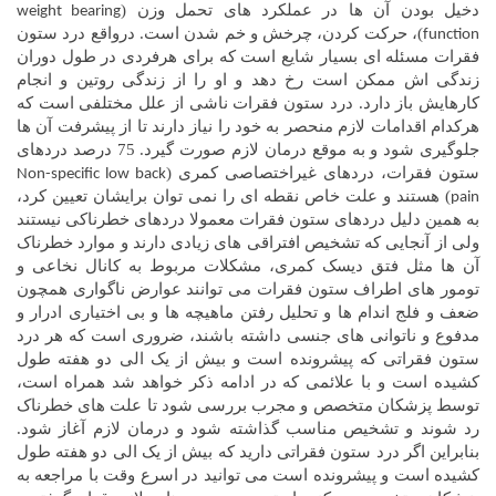
دخیل بودن آن ها در عملکرد های تحمل وزن (
weight bearing
)، حرکت کردن، چرخش و خم شدن است. درواقع درد ستون
function
فقرات مسئله ای بسیار شایع است که برای هرفردی در طول دوران
زندگی اش ممکن است رخ دهد و او را از زندگی روتین و انجام
کارهایش باز دارد. درد ستون فقرات ناشی از علل مختلفی است که
هرکدام اقدامات لازم منحصر به خود را نیاز دارند تا از پیشرفت آن ها
جلوگیری شود و به موقع درمان لازم صورت گیرد. 75 درصد دردهای
ستون فقرات، دردهای غیراختصاصی کمری (
Non-specific low back
) هستند و علت خاص نقطه ای را نمی توان برایشان تعیین کرد،
pain
به همین دلیل دردهای ستون فقرات معمولا دردهای خطرناکی نیستند
ولی از آنجایی که تشخیص افتراقی های زیادی دارند و موارد خطرناک
آن ها مثل فتق دیسک کمری، مشکلات مربوط به کانال نخاعی و
تومور های اطراف ستون فقرات می توانند عوارض ناگواری همچون
ضعف و فلج اندام ها و تحلیل رفتن ماهیچه ها و بی اختیاری ادرار و
مدفوع و ناتوانی های جنسی داشته باشند، ضروری است که هر درد
ستون فقراتی که پیشرونده است و بیش از یک الی دو هفته طول
کشیده است و با علائمی که در ادامه ذکر خواهد شد همراه است،
توسط پزشکان متخصص و مجرب بررسی شود تا علت های خطرناک
رد شوند و تشخیص مناسب گذاشته شود و درمان لازم آغاز شود.
بنابراین اگر درد ستون فقراتی دارید که بیش از یک الی دو هفته طول
کشیده است و پیشرونده است می توانید در اسرع وقت با مراجعه به