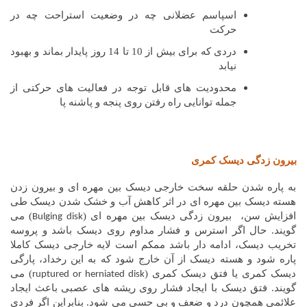
اسپاسم عضلانی چه در وضعیت استراحت چه در
حرکت
دردی که برای بیش از 10 تا 14 روز پایدار بماند و بهبود
نیابد
محدودیت های قابل توجه در فعالیت های حرکتی از
جمله توانایی راه رفتن روی پنجه و پاشنه پا
بیرون زدگی دیسک کمری
به پاره شدن حلقه سخت خارجی دیسک بین مهره ای و بیرون زدن
هسته دیسک بین مهره ای در اثر کاهش آب و خشک شدن دیسک طی
افزایش سن، بیرون زدگی دیسک بین مهره ای (
) می
Bulging disk
گویند. حال اگر استرس و فشار مداوم روی دیسک باشد و پروسه
تخریب دیسک، ادامه دار باشد ممکم است لایه خارجی دیسک کاملا
پاره شود و هسته دیسک از آن خارج شود که به این رخداد، پارگی
دیسک کمری یا فتق دیسک کمری (
) می
ruptured or herniated disk
گویند. فتق دیسک با ایجاد فشار روی ریشه های عصبی باعث ایجاد
علائمی همچون درد و ضعف و بی حسی می شود. بنابراین اگر فردی