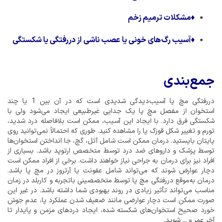
♦
مشکلات ترمیم زخم
♦
آسیب رگ‌های خونی یا عصب ناشی از دررفتگی یا شکستگی
جمع‌بندی
دررفتگی مچ پا آسیب‌دیدگی شدیدی است که در آن بین 1 یا چند
استخوان از مفصل مچ پا یک جدایی غیرطبیعی ایجاد می‌شود ولی با
شکستگی فرق دارد. با ایجاد این آسیب، ممکن است بلافاصله درد شدید،
تورم و تغییر شکل قوزک پا را مشاهده کنید. طوری که احتمالاً نمی‌توانید روی
پایتان بایستید. درمان ممکن است شامل آتل، گچ، جا انداختن استخوان‌ها
توسط پزشک و داروهای ضد درد توسط متخصص ارتوپد باشد. بسیاری از
افراد نیز برای درمان به جراحی نیاز خواهند داشت. برخی از افراد ممکن است
دچار عوارض شوند که می‌تواند شامل عفونت یا آرتروز در مچ پا باشد.
درمان به‌موقع دررفتگی مچ پا توسط متخصصینی باتجربه و کاربلد در زمان
مناسب می‌تواند تأثیر زیادی در روند بهبودی شما داشته باشد. در غیر این
صورت ممکن است دچار عوارضی مانند ضعیف شدن عملکرد پا، عدم جوش
خورد صحیح استخوان‌های شکسته شده، ایجاد دردهای مزمن و پایدار تا
آخر عمر و ... شوید.