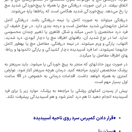
اتفاق بیفتد. در این صورت، دررفتگی مچ پا همراه با پیچ‌خوردگی شدید مچ
پا رخ می‌دهد. پیچ‌خوردگی شدید هنگامی است که رباط‌ها پاره می‌شوند.
دررفتگی می­تواند به صورت کامل یا نیمه دررفتگی باشد. دررفتگی کامل
شامل جابه­جایی شدید مفاصل است و درجه بندی دارد. در نوع خفیف آن
فرد درد مختصری را حس می­کند و شکل ظاهری پا تغییر چندان محسوسی
ندارد. اما در نوع شدید آن، بافت­های اطراف مچ پا دچار کبودی، درد شدید،
التهاب، پارگی و ورم می­شوند. در نیمه دررفتگی، مفاصل مچ پا به­طور کامل
جابه­جا نمی­شوند، اما فرد آسیب­دیده دچار کشیدگی و پارگی تاندون­ها و رباط­
های اطراف مفاصل پا می­گردد.
در صورت بروز حادثه­ای که منجر به پیچ خوردگی پا می­شود، باید سریع­تر به
پزشک متخصص ارتوپد مراجعه کنید. درمان هرچه سریع­تر آغاز شود، عوارض
کمتری به همراه خواهد داشت. اقدامات درمانی به خصوص در 48 ساعت
اول بسیار مهم است.
پیش از رسیدن کمک­های پزشکی یا مراجعه به پزشک، موارد زیر را برای فرد
آسیب­دیده انجام دهید تا هم درد کمتر شود و هم آسیب­دیدگی پیشرفت نکند.
♦
قرار دادن کمپرس سرد روی ناحیه آسیب­دیده
♦
بستن پا