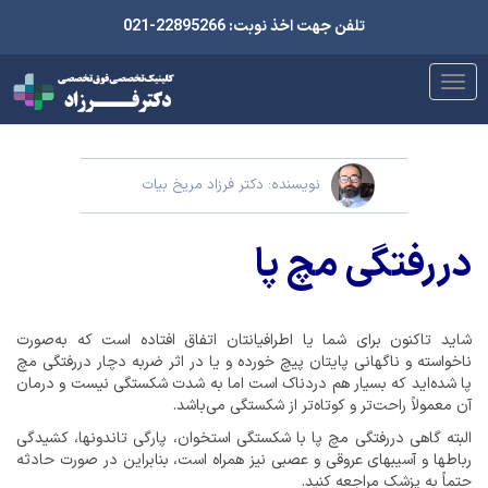
تلفن جهت اخذ نوبت: 22895266-021
نویسنده: دکتر فرزاد مریخ بیات
دررفتگی مچ پا
شاید تاکنون برای شما یا اطرافیانتان اتفاق افتاده است که به‌صورت
ناخواسته و ناگهانی پایتان پیچ خورده و یا در اثر ضربه دچار دررفتگی مچ
پا شده‌اید که بسیار هم دردناک است اما به شدت شکستگی نیست و درمان
آن معمولاً راحت‌تر و کوتاه‌تر از شکستگی می‌باشد.
البته گاهی دررفتگی مچ پا با شکستگی استخوان، پارگی تاندون­ها، کشیدگی
رباط­ها و آسیب­های عروقی و عصبی نیز همراه است، بنابراین در صورت حادثه
حتماً به پزشک مراجعه کنید.