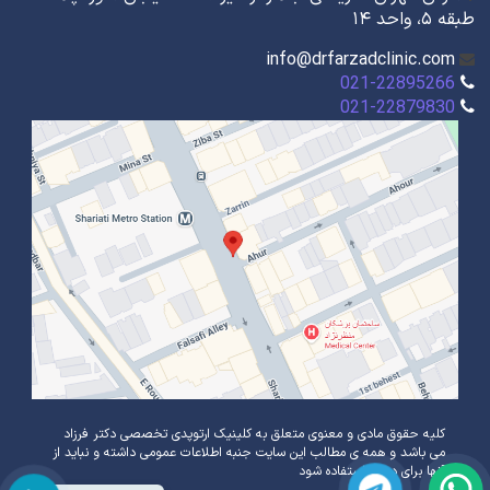
طبقه ۵، واحد ۱۴
info@drfarzadclinic.com
021-22895266
021-22879830
کلیه حقوق مادی و معنوی متعلق به کلینیک ارتوپدی تخصصی دکتر فرزاد
می باشد و همه ی مطالب این سایت جنبه اطلاعات عمومی داشته و نباید از
آنها برای درمان استفاده شود