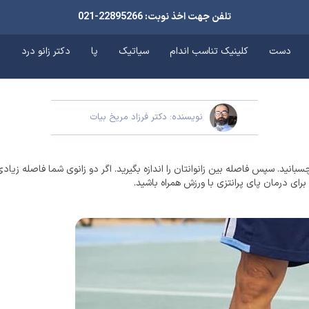
تلفن جهت اخذ نوبت: 22895266-021
دست
کلینیک تناسب اندام
سیاتیک
پا
دکتر زانو درد
د
نویسنده: دکتر فرزاد مریخ بیات
انید. سپس فاصله بین زانوانتان را اندازه بگیرید. اگر دو زانوی شما فاصله زیادی 
برای درمان پای پرانتزی با ورزش همراه باشید.