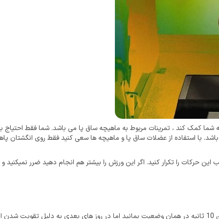
 شما کمک کند ، تمرینات مربوط به ماهیچه ساق پا می باشد. شما فقط احتیاج به ی
با انجام ورزش ساق پا ممکن است در روز های ابتدایی بتوانید برای 10 ثانیه در همان وضعیت بمانید اما در روز ه