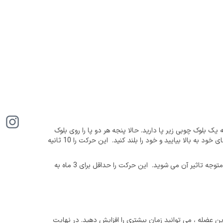
ک بلوک چوبی زیر پا دارید. حالا پنجه هر دو پا را روی بلوک
چوبی قرار دهید. طوری که پاشنه پاهای شما روی زمین قرار داشته باشد. با استفاده از عضلات ساق پا و ماهیچه ها سعی کنید فقط روی انگشتان پاهای خود به بالا بیایید و خود را بلند کنید. این حرکت را 10 ثانیه
این کار را ده بار انجام دهید. شما می توانید یک بار در صبح و شب این حرکات را تکرار کنید. اگر این ورزش را بیشتر هم انجام دهید ضرر نمیکنید و متوجه تاثیر آن می شوید. این حرکت را حداقل برای 3 ماه به
ای بعدی به دلیل تقویت شدن این عضله ، می توانید زمان بیشتری را افزایش دهید. در نهایت