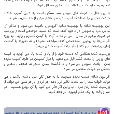
درد را ایجاد کند ، و چندین کیسه بورس مختلف در اطراف مفاصل شانه
شما وجود دارد که می توانند باعث این مسائل شوند.
با این حال ، کیسه های بورس شما ممکن است به دلیل آسیب حاد ،
حرکات تکراری یا اصطکاک آسیب دیده یا فشار بیش از حد ملتهب شوند.
این بورسیت شانه یا بورسیت ساب آکرومیال نامیده می شود و علائم آن
شامل درد یا سوزش در ناحیه کتف است که نسبتاً موضعی است (این درد
در صورت وخیم تر شدن ، می تواند تا آرنج یا گردن گسترش یابد ، به ویژه
اگر سریعا به بهترین متخصص کتف مراجعه نشود) و به تدریج با گذشت
زمان پیشرفت می کند (مگر اینکه آسیب حادی ببیند).
بورسیت شانه هنگامی که دست خود را از بالای شانه بالا می آورید یا کیسه
های بورس را تحت فشار قرار می دهید با دراز کشیدن در طرف آسیب دیده
بدن ، باعث سوزش می شود و با گذشت زمان منجر به ضعف ، سفتی و
مشکل در حرکت مفصل می شود.
اگر روی شانه آسیب دیده بپیچید یا به طور کلی درد داشته باشید ، می
تواند خواب شما را نیز تحت تأثیر قرار دهد. هر فردی در هر سنی می تواند از
بورسیت شانه رنج ببرد ، بنابراین اگر فکر می کنید با آن روبرو هستید ، در
اسرع وقت به یک دکتر ارتوپد مراجعه کنید.
برای ورود به کانال اینستاگرام جهت مشاهده روش های درمان و علل مختلف