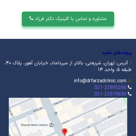
مشاوره و تماس با کلینیک دکتر فرزاد
پیوندهای مفید
آدرس: تهران، شریعتی، بالاتر از میرداماد، خیابان آهور، پلاک ۴۰،
طبقه ۵، واحد ۱۴
info@drfarzadclinic.com
021-22895266
021-22879830