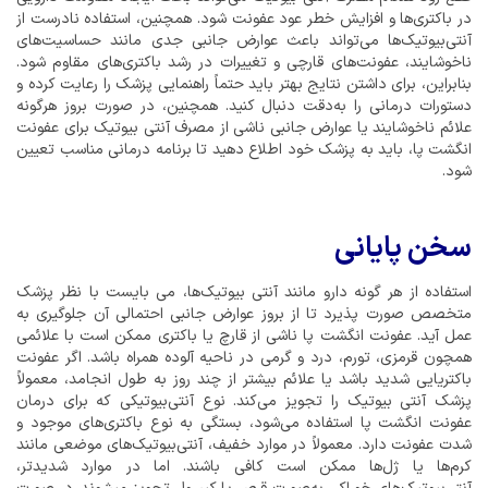
در باکتری‌ها و افزایش خطر عود عفونت ‌شود. همچنین، استفاده نادرست از
آنتی‌بیوتیک‌ها می‌تواند باعث عوارض جانبی جدی مانند حساسیت‌های
ناخوشایند، عفونت‌های قارچی و تغییرات در رشد باکتری‌های مقاوم شود.
بنابراین، برای داشتن نتایج بهتر باید حتماً راهنمایی پزشک را رعایت کرده و
دستورات درمانی را به‌دقت دنبال کنید. همچنین، در صورت بروز هرگونه
علائم ناخوشایند یا عوارض جانبی ناشی از مصرف آنتی بیوتیک برای عفونت
انگشت پا، باید به پزشک خود اطلاع دهید تا برنامه درمانی مناسب تعیین
شود.
سخن پایانی
استفاده از هر گونه دارو مانند آنتی بیوتیک‌ها، می بایست با نظر پزشک
متخصص صورت پذیرد تا از بروز عوارض جانبی احتمالی آن جلوگیری به
عمل آید. عفونت انگشت پا ناشی از قارچ یا باکتری ممکن است با علائمی
همچون قرمزی، تورم، درد و گرمی در ناحیه آلوده همراه باشد. اگر عفونت
باکتریایی شدید باشد یا علائم بیشتر از چند روز به طول انجامد، معمولاً
پزشک آنتی بیوتیک را تجویز می‌کند. نوع آنتی‌بیوتیکی که برای درمان
عفونت انگشت پا استفاده می‌شود، بستگی به نوع باکتری‌های موجود و
شدت عفونت دارد. معمولاً در موارد خفیف، آنتی‌بیوتیک‌های موضعی مانند
کرم‌ها یا ژل‌ها ممکن است کافی باشند. اما در موارد شدیدتر،