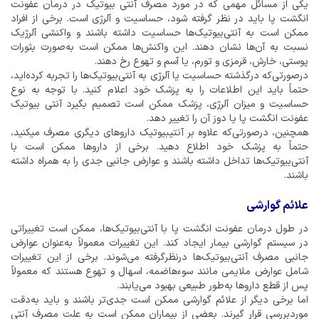
یکی از مسائل مهمی که در مورد مصرف آنتی بیوتیک در درمان عفونت
انگشت پا باید در نظر گرفته شود، حساسیت و آلرژی است. برخی از افراد
ممکن است به آنتی‌بیوتیک‌ها حساسیت داشته باشند و واکنشی آلرژیک
نسبت به آن‌ها نشان دهند. این واکنش‌ها ممکن است به‌صورت بثورات
پوستی، خارش، قرمزی و تورم، یا آسم و تهوع رخ دهند.
درصورتی‌که درگذشته حساسیت یا آلرژی به آنتی‌بیوتیک‌ها را تجربه کرده‌اید،
حتماً باید این اطلاعات را به پزشک خود اعلام کنید. با توجه به نوع
حساسیت و میزان آلرژی، پزشک ممکن است تصمیم بگیرد آنتی بیوتیک
عفونت انگشت پا یا دوز آن را تغییر دهد.
همچنین، درصورتی‌که علاوه بر آنتیبیوتیک داروهای دیگری مصرف میکنید،
حتماً به پزشک خود اطلاع دهید. برخی از داروها ممکن است با
آنتی‌بیوتیک‌ها تداخل داشته باشند و عوارض جانبی جدی را به همراه داشته
باشند.
علائم گوارشی
در طول درمان عفونت انگشت پا با آنتی‌بیوتیک‌ها، ممکن است تغییراتی
در سیستم گوارشی بیمار ایجاد کند. این تغییرات معمولاً به‌عنوان عوارض
جانبی مصرف آنتی‌بیوتیک‌ها درنظرگرفته می‌شوند. برخی از این تغییرات
شامل عوارض ملایمی مانند سوءهاضمه، اسهال و تهوع هستند که معمولاً
پس از قطع داروها به‌طور طبیعی بهبود می‌یابند.
اما برخی دیگر از علائم گوارشی ممکن است جدی‌تر باشند و باید به‌دقت
موردبررسی قرار گیرند. بعضی از بیماران ممکن است به علت مصرف آنتی