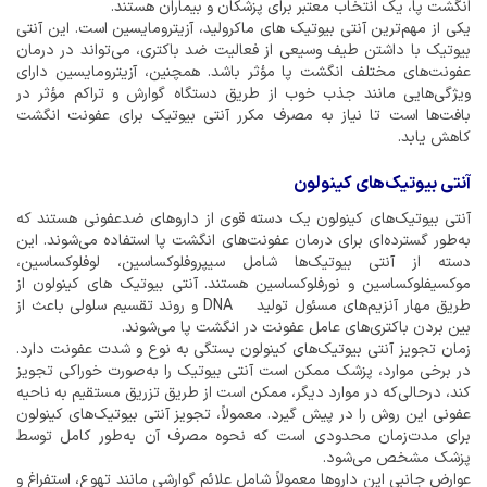
انگشت پا، یک انتخاب معتبر برای پزشکان و بیماران هستند.
یکی از مهم‌ترین آنتی بیوتیک های ماکرولید، آزیترومایسین است. این آنتی
بیوتیک با داشتن طیف وسیعی از فعالیت ضد باکتری، می‌تواند در درمان
عفونت‌های مختلف انگشت پا مؤثر باشد. همچنین، آزیترومایسین دارای
ویژگی‌هایی مانند جذب خوب از طریق دستگاه گوارش و تراکم مؤثر در
بافت‌ها است تا نیاز به مصرف مکرر آنتی بیوتیک برای عفونت انگشت
کاهش یابد.
آنتی بیوتیک‌های کینولون
آنتی بیوتیک‌های کینولون یک دسته قوی از داروهای ضدعفونی هستند که
به‌طور گسترده‌ای برای درمان عفونت‌های انگشت پا استفاده می‌شوند. این
دسته از آنتی بیوتیک‌ها شامل سیپروفلوکساسین، لوفلوکساسین،
موکسیفلوکساسین و نورفلوکساسین هستند. آنتی بیوتیک های کینولون از
طریق مهار آنزیم‌های مسئول تولید DNA و روند تقسیم سلولی باعث از
بین بردن باکتری‌های عامل عفونت در انگشت پا می‌شوند.
زمان تجویز آنتی بیوتیک‌های کینولون بستگی به نوع و شدت عفونت دارد.
در برخی موارد، پزشک ممکن است آنتی بیوتیک را به‌صورت خوراکی تجویز
کند، درحالی‌که در موارد دیگر، ممکن است از طریق تزریق مستقیم به ناحیه
عفونی این روش را در پیش گیرد. معمولاً، تجویز آنتی بیوتیک‌های کینولون
برای مدت‌زمان محدودی است که نحوه مصرف آن به‌طور کامل توسط
پزشک مشخص می‌شود.
عوارض جانبی این داروها معمولاً شامل علائم گوارشی مانند تهوع، استفراغ و