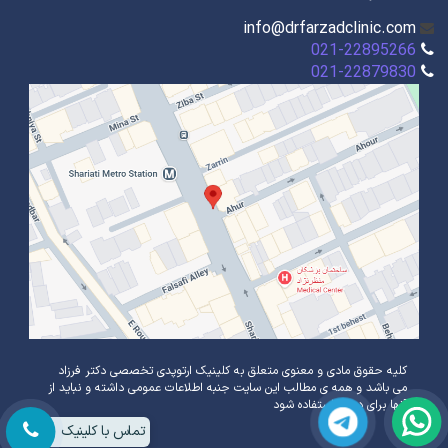
info@drfarzadclinic.com
021-22895266
021-22879830
کلیه حقوق مادی و معنوی متعلق به کلینیک ارتوپدی تخصصی دکتر فرزاد
می باشد و همه ی مطالب این سایت جنبه اطلاعات عمومی داشته و نباید از
آنها برای درمان استفاده شود
تماس با کلینیک