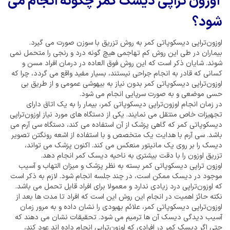
اوزون تراپی دیسک کمر چگونه انجام می
شود؟
اوزون‌تراپی دیسکوپاتی کمر به روش تزریق با سوزن صورت می گیرد.
بیماران در طی این روش کم تهاجمی هیچ گونه درد و رنجی را متحمل نمی
شوند. شایان ذکر است که این روش فوق العاده در درمان افراد مسن و
کسانی که قادر به انجام جراحی نیستند، بسیار مفید واقع می گردد، چرا که
اوزون‌تراپی دیسکوپاتی کمر بدون نیاز به بیهوشی عمومی و از طریق بی
حسی موضعی و به صورت سرپایی انجام می شود.
در زمان انجام اوزون‌تراپی دیسکوپاتی کمر، بیمار را به یک اتاق دارای
تجهیزات خاص منتقل می نمایند. یکی از دستگاه های مورد نیاز اوزون‌تراپی
دیسکوپاتی کمر که گاهی پزشک از آن استفاده می کند، دستگاه سی آرم می
باشد. سی آرم با هدایت یک متخصص و با استفاده از اشعه رونگتن تصویر
دیسک را بر روی یک مانیتور منعکس می کند. اکنون پزشک می تواند،
تزریق اوزون را با دقت بیشتری به ناحیه دیسک کمر انجام دهد.
اوزون تراپی دیسکوپاتی کمر بسته به نظر پزشک و میزان التهاب و آسیب
موجود در دیسک ممکن است، در چند جلسه انجام شود. لازم به ذکر است
که اوزون‌تراپی درد زیادی ندارد و معمولا برای افراد قابل تحمل می باشد.
نکته حائز اهمیت در انجام این روش این است که افراد تا مدت ها بعد از
اوزون‌تراپی دیسکوپاتی کمر، علائم بهبودی را نشان داده و به مرور زمان
آسیب دیدگی دیسک آن ها ترمیم می شود. تحقیقات نشان می دهند که
حتی اگر دیسک کمر در افرادی که اوزون‌تراپی انجام داده اند عود کند،