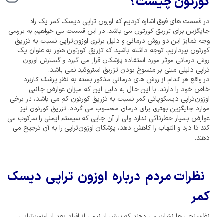
کورتون چیست؟
در قسمت های فوق اشاره کردیم که اوزون تراپی دیسک کمر یک راه
جایگزین برای تزریق کورتون می باشد. در این قسمت می خواهیم به بررسی
وجه تمایز این دو روش درمانی و دلیل برتری اوزون‌تراپی نسبت به تزریق
کورتون بپردازیم. توجه داشته باشید که تزریق کورتون هنوز به عنوان یک
روش درمانی موثر مورد استفاده پزشکان قرار می گیرد و گسترش اوزون
تراپی دلیلی مبنی بر منسوخ بودن تزریق استروئید نمی باشد.
در واقع هر کدام از روش های درمانی مذکور بسته به نظر پزشک کاربرد
خاص خود را دارند. با این حال به دلیل این که میزان عوارض جانبی
اوزون‌تراپی دیسکوپاتی کمر نسبت به تزریق کورتون کم می باشد، در برخی
موارد جایگزین بهتری برای درمان محسوب می گردد. تزریق کورتون نیز
عوارض بسیار خطرناکی ندارد ولی از آن جایی که سیستم ایمنی را سرکوب می
کند تا درد و التهاب را کاهش دهد، پزشکان اوزون‌تراپی را به آن ترجیح می
دهند.
نظرات مردم درباره اوزون تراپی دیسک
کمر
نظرسنجی ها نشان می دهند که بیش از نیمی از افراد بعد از اوزون‌تراپی