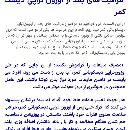
مراقبت های بعد از اوزون تراپی دیسک
کمر
در این قسمت می خواهیم به موضوع مراقبت های بعد از اوزون‌تراپی
دیسکوپاتی کمر بپردازیم. انجام این مراقبت ها یکی از عواملی است که بروز
عوارض جانبی ناشی از اوزون درمانی را به حداقل رسانده و مهم تر آن که در
میزان اثر بخشی حاصل از اوزون تراپی دیسک کمر نقش مهمی ایفا می
کند. لذا توصیه می شود که جهت حفظ نتایج مطلوب درمانی، بعد از
اوزون‌تراپی دیسکوپاتی کمر، نکات زیر را رعایت نمایید.
♦
مصرف مایعات را فراموش نکنید؛ از آن جایی که در طی
اوزون‌تراپی دیسکوپاتی کمر، آب بدن از دست می رود، افراد می
بایست در تامین مایعات مورد نیاز بدن کوشا باشند. این عامل
همچنین در جلوگیری از بروز عفونت موثر می باشد.
♦
در جهت تغییر عادات غلط خود اقدام نمایید؛ پزشکان پیشنهاد
می کنند که افراد حتی پس از اوزون تراپی دیسکوپاتی کمر، مراقب
سلامت ستون فقرات خود باشند. نشستن در پوزیشن نامناسب،
خم شدن هنگام مطالعه و کار با رایانه، داشتن اضافه وزن، بلند
کردن اجسام سنگین و... نمونه هایی از عادات غلط افراد در زندگی