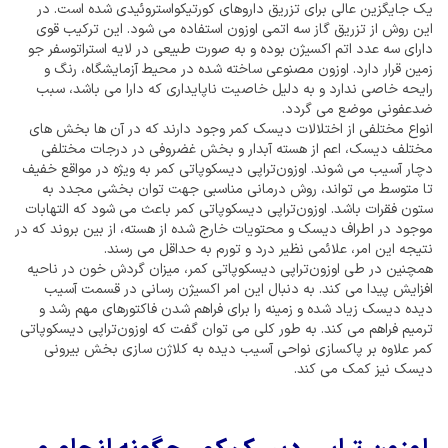
یک جایگزین عالی برای تزریق داروهای کورتیکواستروئیدی شده است. در
این روش از تزریق گاز سه اتمی اوزون استفاده می شود. این ترکیب قوی
دارای سه عدد اتم اکسیژن بوده و به صورت طبیعی در لایه استراتوسفر جو
زمین قرار دارد. اوزون مصنوعی ساخته شده در محیط آزمایشگاه، رنگ و
رایحه خاصی ندارد و به دلیل خاصیت ناپایداری که دارا می باشد، سبب
ضدعفونی موضع می گردد.
انواع مختلفی از اختلالات دیسک کمر وجود دارند که در آن ها بخش های
مختلف دیسک، اعم از هسته آبدار و بخش غضروفی در درجات مختلفی
دچار آسیب می شوند. اوزون‌تراپی دیسکوپاتی کمر به ویژه در مواقع خفیف
تا متوسط می تواند، روش درمانی مناسبی جهت توان بخشی مجدد به
ستون فقرات باشد. اوزون‌تراپی دیسکوپاتی کمر باعث می شود که التهابات
موجود در اطراف دیسک و محتویات خارج شده از هسته، از بین بروند که در
نتیجه این امر، علائمی نظیر درد و تورم به حداقل می رسند.
همچنین در طی اوزون‌تراپی دیسکوپاتی کمر، میزان گردش خون در ناحیه
افزایش پیدا می کند. به دنبال این امر اکسیژن رسانی در قسمت آسیب
دیده دیسک زیاد شده و زمینه را برای فراهم شدن فاکتورهای مهم رشد و
ترمیم فراهم می کند. به طور کلی می توان گفت که اوزون‌تراپی دیسکوپاتی
کمر علاوه بر پاکسازی نواحی آسیب دیده به کلاژن سازی بخش بیرونی
دیسک نیز کمک می کند.