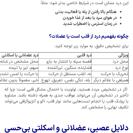
این درد ممکن است در شرایط خاصی بدتر شود؛ مثلاً:
هنگام بالا رفتن از پله یا فعالیت بدنی
در هوای سرد یا بعد از غذا خوردن
در زمان استرس یا اضطراب شدید
چگونه بفهمیم درد از قلب است یا عضلات؟
برای تشخیص دقیق، به موارد زیر توجه کنید:
ویژگی
درد قلبی
درد عضلانی یا اسکلتی
محل درد
قفسه سینه با انتشار به بازو
محل مشخص در شانه یا
نوع درد
فشارنده، سنگین، تیرکشنده
مبهم، تیز یا تپنده
تحریک با حرکت
نه، اغلب مستقل از حرکت
با حرکت یا لمس تشدی
همراهی با علائم دیگر
بله، تنگی نفس، تعریق، تهوع
خیر، معمولاً بدون علائم
اگر در تشخیص مردد هستید، اولویت با احتمال مشکل قلبی است؛ چرا که
تأخیر در تشخیص آن می‌تواند عواقب جدی به همراه داشته باشد. مشاوره
با پزشک قلب یا انجام تست‌هایی مانند نوار قلب، اکو و آنژیوگرافی می‌تواند
تکلیف نهایی را مشخص کند.
دلایل عصبی، عضلانی و اسکلتی بی‌حسی