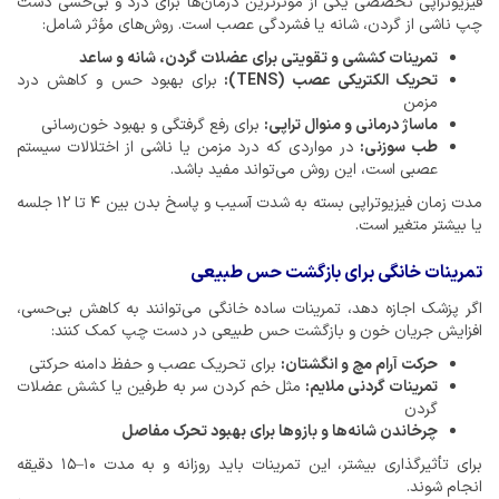
فیزیوتراپی تخصصی یکی از مؤثرترین درمان‌ها برای درد و بی‌حسی دست
چپ ناشی از گردن، شانه یا فشردگی عصب است. روش‌های مؤثر شامل:
تمرینات کششی و تقویتی برای عضلات گردن، شانه و ساعد
تحریک الکتریکی عصب (TENS):
برای بهبود حس و کاهش درد
مزمن
ماساژ درمانی و منوال تراپی:
برای رفع گرفتگی و بهبود خون‌رسانی
طب سوزنی:
در مواردی که درد مزمن یا ناشی از اختلالات سیستم
عصبی است، این روش می‌تواند مفید باشد.
مدت زمان فیزیوتراپی بسته به شدت آسیب و پاسخ بدن بین ۴ تا ۱۲ جلسه
یا بیشتر متغیر است.
تمرینات خانگی برای بازگشت حس طبیعی
اگر پزشک اجازه دهد، تمرینات ساده خانگی می‌توانند به کاهش بی‌حسی،
افزایش جریان خون و بازگشت حس طبیعی در دست چپ کمک کنند:
حرکت آرام مچ و انگشتان:
برای تحریک عصب و حفظ دامنه حرکتی
تمرینات گردنی ملایم:
مثل خم کردن سر به طرفین یا کشش عضلات
گردن
چرخاندن شانه‌ها و بازوها برای بهبود تحرک مفاصل
برای تأثیرگذاری بیشتر، این تمرینات باید روزانه و به مدت ۱۰–۱۵ دقیقه
انجام شوند.