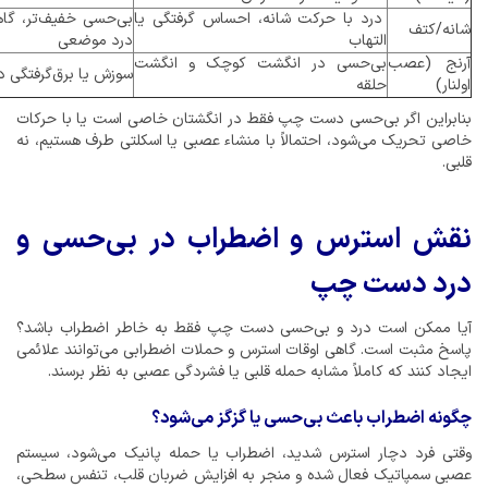
درد با حرکت شانه، احساس گرفتگی یا
بی‌حسی خفیف‌تر، گاه
شانه/کتف
التهاب
درد موضعی
آرنج (عصب
بی‌حسی در انگشت کوچک و انگشت
سوزش یا برق‌گرفتگی د
اولنار)
حلقه
بنابراین اگر بی‌حسی دست چپ فقط در انگشتان خاصی است یا با حرکات
خاصی تحریک می‌شود، احتمالاً با منشاء عصبی یا اسکلتی طرف هستیم، نه
قلبی.
نقش استرس و اضطراب در بی‌حسی و
درد دست چپ
آیا ممکن است درد و بی‌حسی دست چپ فقط به خاطر اضطراب باشد؟
پاسخ مثبت است. گاهی اوقات استرس و حملات اضطرابی می‌توانند علائمی
ایجاد کنند که کاملاً مشابه حمله قلبی یا فشردگی عصبی به نظر برسند.
چگونه اضطراب باعث بی‌حسی یا گزگز می‌شود؟
وقتی فرد دچار استرس شدید، اضطراب یا حمله پانیک می‌شود، سیستم
عصبی سمپاتیک فعال شده و منجر به افزایش ضربان قلب، تنفس سطحی،