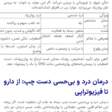
تنگی عروق یا نوروپاتی را بررسی می‌کند. اگر این موارد رد شوند، به بررسی
علل روان‌زاد می‌پردازد. موارد زیر در افتراق کمک‌کننده‌اند:
ویژگی
درد جسمی
درد روان‌زاد
محل مشخص
بله
نه، اغلب مبهم و پراکنده
درد
شدت
متغیر، بسته به فعالیت
گاه ناگهانی و شدید بدون ت
گزگز، ضعف عضله، اختلال
همراهی با علائم
اضطراب، تنگی نفس، دلشوره
حس
در زمان استرس، شب‌ها یا
زمان وقوع
با حرکت یا وضعیت خاص
واضح
گاهی برای تأیید تشخیص، پزشک ممکن است ارجاع به روان‌پزشک، تست
اضطراب یا پرسش‌نامه‌های روان‌شناسی مانند GHQ یا بک را پیشنهاد دهد.
درمان درد و بی‌حسی دست چپ: از دارو
تا فیزیوتراپی
درمان درد و بی‌حسی دست چپ بسته به علت آن متفاوت است. اگر ریشه
این علائم قلبی، عصبی، عضلانی یا روان‌شناختی باشد، مسیر درمان نیز باید