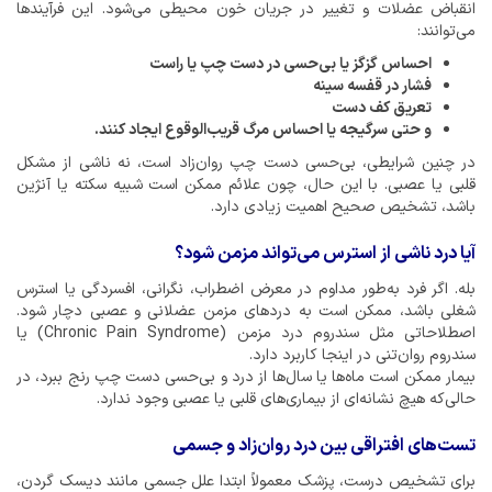
انقباض عضلات و تغییر در جریان خون محیطی می‌شود. این فرآیندها
می‌توانند:
احساس گزگز یا بی‌حسی در دست چپ یا راست
فشار در قفسه سینه
تعریق کف دست
و حتی سرگیجه یا احساس مرگ قریب‌الوقوع ایجاد کنند.
در چنین شرایطی، بی‌حسی دست چپ روان‌زاد است، نه ناشی از مشکل
قلبی یا عصبی. با این حال، چون علائم ممکن است شبیه سکته یا آنژین
باشد، تشخیص صحیح اهمیت زیادی دارد.
آیا درد ناشی از استرس می‌تواند مزمن شود؟
بله. اگر فرد به‌طور مداوم در معرض اضطراب، نگرانی، افسردگی یا استرس
شغلی باشد، ممکن است به دردهای مزمن عضلانی و عصبی دچار شود.
اصطلاحاتی مثل سندروم درد مزمن (Chronic Pain Syndrome) یا
سندروم روان‌تنی در اینجا کاربرد دارد.
بیمار ممکن است ماه‌ها یا سال‌ها از درد و بی‌حسی دست چپ رنج ببرد، در
حالی‌که هیچ نشانه‌ای از بیماری‌های قلبی یا عصبی وجود ندارد.
تست‌های افتراقی بین درد روان‌زاد و جسمی
برای تشخیص درست، پزشک معمولاً ابتدا علل جسمی مانند دیسک گردن،