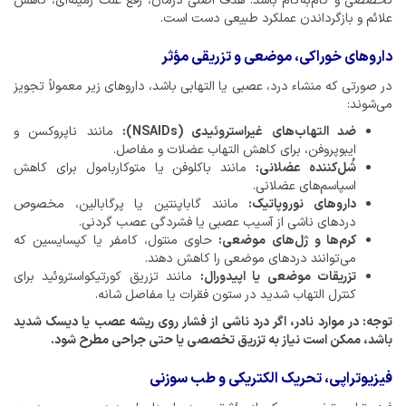
تخصصی و گام‌به‌گام باشد. هدف اصلی درمان، رفع علت زمینه‌ای، کاهش
علائم و بازگرداندن عملکرد طبیعی دست است.
داروهای خوراکی، موضعی و تزریقی مؤثر
در صورتی که منشاء درد، عصبی یا التهابی باشد، داروهای زیر معمولاً تجویز
می‌شوند:
ضد التهاب‌های غیراستروئیدی (NSAIDs):
مانند ناپروکسن و
ایبوپروفن، برای کاهش التهاب عضلات و مفاصل.
شُل‌کننده عضلانی:
مانند باکلوفن یا متوکاربامول برای کاهش
اسپاسم‌های عضلانی.
داروهای نوروپاتیک:
مانند گاباپنتین یا پرگابالین، مخصوص
دردهای ناشی از آسیب عصبی یا فشردگی عصب گردنی.
کرم‌ها و ژل‌های موضعی:
حاوی منتول، کامفر یا کپسایسین که
می‌توانند دردهای موضعی را کاهش دهند.
تزریقات موضعی یا اپیدورال:
مانند تزریق کورتیکواستروئید برای
کنترل التهاب شدید در ستون فقرات یا مفاصل شانه.
توجه: در موارد نادر، اگر درد ناشی از فشار روی ریشه عصب یا دیسک شدید
باشد، ممکن است نیاز به تزریق تخصصی یا حتی جراحی مطرح شود.
فیزیوتراپی، تحریک الکتریکی و طب سوزنی