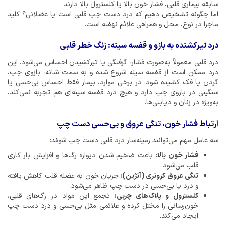
سابقه بیماری قلبی، فشار خون بالا یا کلسترول بالا دارند.
اما چگونه تشخیص دهیم که درد دست چپ قلبی است یا عضلانی؟ کلید
ماجرا در نوع، محل و همراهی علائم نهفته است.
درد تیرکشنده به بازو و قفسه سینه: زنگ خطر قلبی
درد قلبی معمولاً به‌صورت فشار، گرفتگی یا تیرکشیدن احساس می‌شود. این
درد ممکن است از قفسه سینه شروع شده و به سمت شانه، بازوی چپ،
گردن یا فک کشیده شود. در برخی موارد، بیمار فقط احساس بی‌حسی یا
سنگینی در بازوی چپ دارد و هیچ درد قفسه سینه‌ای هم تجربه نمی‌کند،
به‌ویژه در زنان و دیابتی‌ها.
ارتباط فشار خون، تنگی عروق و بی‌حسی دست چپ
سه عامل مهم می‌توانند زمینه‌ساز درد قلبی دست چپ شوند:
فشار خون بالا:
باعث ضخیم شدن دیواره رگ‌ها و افزایش بار کاری
قلب می‌شود.
تنگی عروق کرونری (آنژین):
جریان خون به عضله قلب کاهش یافته
و درد یا بی‌حسی در دست چپ ظاهر می‌شود.
کلسترول و پلاک‌های چربی:
تجمع این مواد در رگ‌های قلبی،
خون‌رسانی را مختل کرده و علائمی مثل بی‌حسی و درد دست چپ
ایجاد می‌کند.