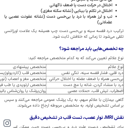
اختلال در حرکت دست یا ضعف ناگهانی
اختلال در تکلم یا بینایی (نشانه سکته مغزی)
تب و لرز همراه با درد یا بی‌حسی دست (نشانه عفونت عصبی یا
عضلانی)
ترکیب درد قفسه سینه و بی‌حسی دست چپ همیشه یک علامت اورژانسی
تلقی می‌شود تا زمانی که خلافش ثابت شود.
چه تخصص‌هایی باید مراجعه شود؟
نوع علائم تعیین می‌کند که به کدام متخصص مراجعه کنید:
نوع علائم
متخصص پیشنهادی
درد قلبی، فشار قفسه سینه، تنگی نفس
متخصص قلب (کاردیولوژیس
بی‌حسی همراه با ضعف عضله یا اختلال حرکتی
متخصص مغز و اعصاب (نورو
درد با منشاء گردن، شانه یا مچ دست
متخصص ارتوپدی یا طب فیز
اضطراب، تپش قلب، حملات عصبی
روان‌پزشک یا روان‌شناس بالین
گاهی بیماران با علائم مبهم، به یک پزشک عمومی مراجعه می‌کنند و سپس
بر اساس تشخیص اولیه، به متخصص مربوطه ارجاع داده می‌شوند.
نقش MRI، نوار عصب، تست قلب در تشخیص دقیق
برای تشخیص درست علت درد و بی‌حسی دست چپ، ممکن است به