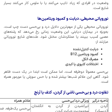
وضعیت در افرادی که زیاد تایپ می‌کنند یا با ماوس کار می‌کنند بسیار
شایع است.
نوروپاتی محیطی، دیابت و کمبود ویتامین‌ها
نوروپاتی محیطی یکی از مهم‌ترین دلایل درد و بی‌حسی دست چپ است،
به‌ویژه در بیماران دیابتی. این وضعیت زمانی رخ می‌دهد که رشته‌های
عصبی آسیب ببینند یا عملکردشان مختل شود. علت‌های شایع نوروپاتی
عبارتند از:
دیابت کنترل‌نشده
کمبود ویتامین B12
مصرف الکل
اختلالات کلیوی یا کبدی
بی‌حسی معمولاً دوطرفه است، اما ممکن است ابتدا در یک دست ظاهر
شود. گاهی این علائم شب‌ها بیشتر شده و با حس سوزش یا مورمور همراه
است.
تفاوت درد و بی‌حسی ناشی از گردن، کتف یا آرنج
ناحیه درگیر
ویژگی درد/بی‌حسی
علائم همراه
گردن
تیرکشیدن از گردن به انگشتان،
بی‌حسی یک‌طرفه، ض
(دیسک)
محدودیت حرکت گردن