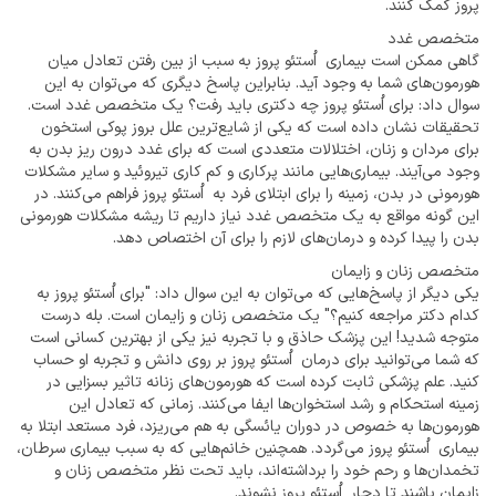
پروز کمک کنند.
متخصص غدد
گاهی ممکن است بیماری اُستئو پروز به سبب از بین رفتن تعادل میان
هورمون‌های شما به وجود آید. بنابراین پاسخ دیگری که می‌توان به این
سوال داد: برای اُستئو پروز چه دکتری باید رفت؟ یک متخصص غدد است.‌
تحقیقات نشان داده است که یکی از شایع‌ترین علل بروز پوکی استخون
برای مردان و زنان، اختلالات متعددی است که برای غدد درون ریز بدن به
وجود می‌آیند. بیماری‌هایی مانند پرکاری و کم کاری تیروئید و سایر مشکلات
هورمونی در بدن، زمینه را برای ابتلای فرد به اُستئو پروز فراهم می‌کنند. در
این گونه مواقع به یک متخصص غدد نیاز داریم تا ریشه مشکلات هورمونی
بدن را پیدا کرده و درمان‌های لازم را برای آن اختصاص دهد.
متخصص زنان و زایمان
یکی دیگر از پاسخ‌هایی که می‌توان به این سوال داد: "برای اُستئو پروز به
کدام دکتر مراجعه کنیم؟" یک متخصص زنان و زایمان است. بله درست
متوجه شدید! این پزشک حاذق و با تجربه نیز یکی از بهترین کسانی است
که شما می‌توانید برای درمان اُستئو پروز بر روی دانش و تجربه او حساب
کنید. علم پزشکی ثابت کرده است که هورمون‌های زنانه تاثیر بسزایی در
زمینه استحکام و رشد استخوان‌ها ایفا می‌کنند. زمانی که تعادل این
هورمون‌ها به خصوص در دوران یائسگی به هم می‌ریزد، فرد مستعد ابتلا به
بیماری اُستئو پروز می‌گردد. همچنین خانم‌هایی که به سبب بیماری سرطان،
تخمدان‌ها و رحم خود را برداشته‌اند، باید تحت نظر متخصص زنان و
زایمان باشند تا دچار اُستئو پروز نشوند.