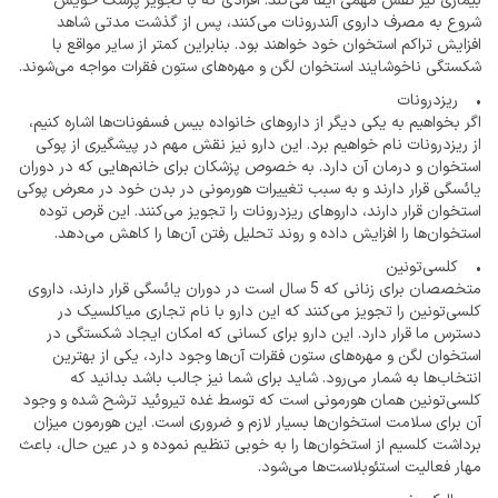
بیماری نیز نقش مهمی ایفا می‌کند. افرادی که با تجویز پزشک خویش
شروع به مصرف داروی آلندرونات می‌کنند، پس از گذشت مدتی شاهد
افزایش تراکم استخوان خود خواهند بود. بنابراین کمتر از سایر مواقع با
شکستگی ناخوشایند استخوان لگن و مهره‌های ستون فقرات مواجه می‌شوند.
• ریزدرونات
اگر بخواهیم به یکی دیگر از داروهای خانواده بیس فسفونات‌ها اشاره کنیم،
از ریزدرونات نام خواهیم برد. این دارو نیز نقش مهم در پیشگیری از پوکی
استخوان و درمان آن دارد. به خصوص پزشکان برای خانم‌هایی که در دوران
یائسگی قرار دارند و به سبب تغییرات هورمونی در بدن خود در معرض پوکی
استخوان قرار دارند، داروهای ریزدرونات را تجویز می‌کنند. این قرص توده
استخوان‌ها را افزایش داده و روند تحلیل رفتن آن‌ها را کاهش می‌دهد.
• کلسی‌تونین
متخصصان برای زنانی که 5 سال است در دوران یائسگی قرار دارند، داروی
کلسی‌تونین را تجویز می‌کنند که این دارو با نام تجاری میاکلسیک در
دسترس ما قرار دارد. این دارو برای کسانی که امکان ایجاد شکستگی در
استخوان لگن و مهره‌های ستون فقرات آن‌ها وجود دارد، یکی از بهترین
انتخاب‌ها به شمار می‌رود. شاید برای شما نیز جالب باشد بدانید که
کلسی‌تونین همان هورمونی است که توسط غده تیروئید ترشح شده و وجود
آن برای سلامت استخوان‌ها بسیار لازم و ضروری است. این هورمون میزان
برداشت کلسیم از استخوان‌ها را به خوبی تنظیم نموده و در عین حال، باعث
مهار فعالیت استئوبلاست‌ها می‌شود.