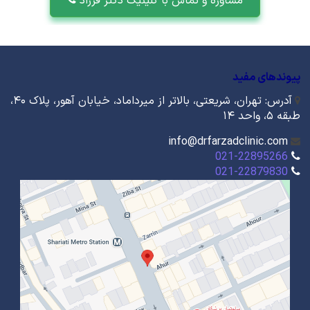
مشاوره و تماس با کلینیک دکتر فرزاد
پیوندهای مفید
آدرس: تهران، شریعتی، بالاتر از میرداماد، خیابان آهور، پلاک ۴۰،
طبقه ۵، واحد ۱۴
info@drfarzadclinic.com
021-22895266
021-22879830