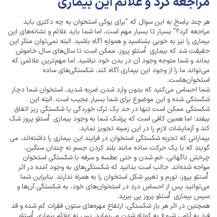
مراجعه کرد و علائم این بیماری
هر چند پاسخ به این سوال که "برای پوکی استخوان به چه دکتری باید
مراجعه کرد؟" بسیار تا بسیار مهم است، اما شما باید علائم و نشانه‌های این
بیماری را نیز به خوبی بشناسید و همواره آگاه باشید. البته نمی‌توان منکر این
حقیقت شد که بیماری اُستئو پروز، ممکن است تا سال‌های سال خاموش
بماند و شما متوجه وجود آن در بدن خود نباشید. اما مهم‌ترین علائمی که
می‌تواند ما را از وجود این بیماری آگاه کند، شکستگی‌های ساده
استخوان‌هاست.
شما احساس می‌کنید که بدون وارد شدن ضربه‌ شدید، استخوان شما دچار
شکستگی شده و این موضوع برای شما بسیار عجیب است. البته این
شکستگی ممکن است تنها در حد یک ترک خوردگی یا شکستگی ریز اتفاق
بیفتد؛ اما همین کافی است که پزشک شما به وجود بیماری اُستئو پروز شک
کند و آزمایشات لازم را در این زمینه تجویز نماید.
بیمارانی که تجربه شکستگی استخوان در فرایند این بیماری را داشته‌اند، می
گویند که با یک حرکت ساده مانند بلند کردن جسم نه چندان سنگین،
چرخش ناگهانی، خم شدن و حتی عطسه و سرفه با شکستگی استخوان
مواجه شده‌اند. جالب است بدانید که شکستگی‌های به وجود آمده در اثر
اُستئو پروز، تورم و تغییر شکل استخوان را به همراه ندارند. بنابراین شما
می‌توانید پس از احساس درد در استخوان‌های خود، به شکستگی آن‌ها و
سپس بیماری اُستئو پروز پی ببرید.
همچنین در اثر هر بار شکستگی، ارتفاع مهره‌های ستون فقرات کم شده و قد
فرد به آرامی شروع به کوتاه شدن می‌نماید. پس به علائم بیماری اُستئو