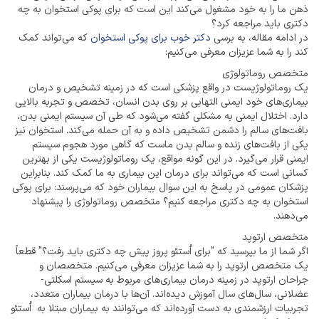
ذهن ما را به خود مشغول می‌کند این است که برای پوکی استخوان به چه
دکتری باید مراجعه کرد؟
در ادامه مقاله، به برسی
دکتر خوب برای پوکی استخوان
که می‌تواند کمک
کند را به شما عزیزان معرفی می‌کنیم:
متخصص روماتولوژی
یک روماتولوژیست در واقع پزشکی است که در زمینه تشخیص و درمان
بیماری‌های خود ایمنی التهابی بر روی بدن انسان، تخصص و تجربه بالایی
دارد. اختلال ایمنی به مشکلی گفته می‌شود که طی آن سیستم ایمنی بدن،
بافت‌های سالم را دشمن تشخیص داده و به آن حمله می‌کند. استخوان نیز
یکی از بافت‌های زنده و سالم بدن ماست که گاهی مورد هجوم سیستم
ایمنی قرار می‌گیرد. در این گونه مواقع، یک روماتولوژیست یکی از بهترین
کسانی است که می‌تواند برای درمان این بیماری به ما کمک کند. بنابراین
پزشکان عمومی در پاسخ به این سوال بیماران خود که می‌پرسند: برای پوکی
استخوان به چه دکتری مراجعه کنیم؟ متخصص روماتولوژی را پیشنهاد
می‌دهند.
متخصص ارتوپد
اگر شما از ما بپرسید که "برای اُستئو پروز پیش چه دکتری باید رفت؟" قطعاً
یک متخصص ارتوپد را به شما عزیزان معرفی می‌کنیم. متخصصان و
جراحان ارتوپد در زمینه درمان بیماری‌های مربوط به سیستم اسکلتی-
عضلانی، سال‌های سال آموزش دیده‌اند. آن‌ها با درمان بیماران متعدد،
تجربیات ارزشمندی به دست آورده‌اند که می‌توانند به بیماران مبتلا به اُستئو