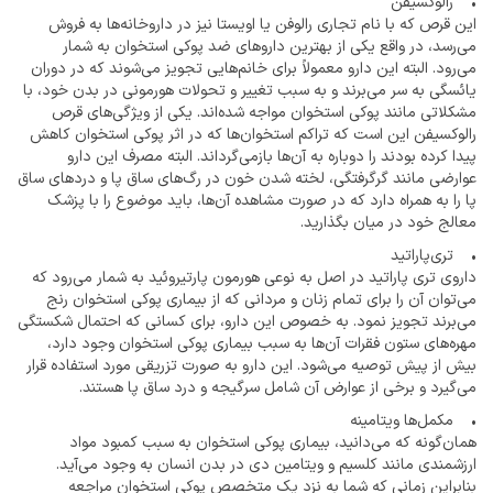
• رالوکسیفن
این قرص که با نام تجاری رالوفن یا اویستا نیز در داروخانه‌ها به فروش
می‌رسد، در واقع یکی از بهترین داروهای ضد پوکی استخوان به شمار
می‌رود. البته این دارو معمولاً برای خانم‌هایی تجویز می‌شوند که در دوران
یائسگی به سر می‌برند و به سبب تغییر و تحولات هورمونی در بدن خود، با
مشکلاتی مانند پوکی استخوان مواجه شده‌اند. یکی از ویژگی‌های قرص
رالوکسیفن این است که تراکم استخوان‌ها که در اثر پوکی استخوان کاهش
پیدا کرده بودند را دوباره به آن‌ها بازمی‌گرداند. البته مصرف این دارو
عوارضی مانند گرگرفتگی، لخته شدن خون در رگ‌های ساق پا و دردهای ساق
پا را به همراه دارد که در صورت مشاهده آن‌ها، باید موضوع را با پزشک
معالج خود در میان بگذارید.
• تری‌پاراتید
داروی تری پاراتید در اصل به نوعی هورمون پارتیروئید به شمار می‌رود که
می‌توان آن را برای تمام زنان و مردانی که از بیماری پوکی استخوان رنج
می‌برند تجویز نمود. به خصوص این دارو، برای کسانی که احتمال شکستگی
مهره‌های ستون فقرات آن‌ها به سبب بیماری پوکی استخوان وجود دارد،
بیش از پیش توصیه می‌شود. این دارو به صورت تزریقی مورد استفاده قرار
می‌گیرد و برخی از عوارض آن شامل سرگیجه و درد ساق پا هستند.
• مکمل‌ها ویتامینه
همان‌گونه که می‌دانید، بیماری پوکی استخوان به سبب کمبود مواد
ارزشمندی مانند کلسیم و ویتامین دی در بدن انسان به وجود می‌آید.
بنابراین زمانی که شما به نزد یک متخصص پوکی استخوان مراجعه