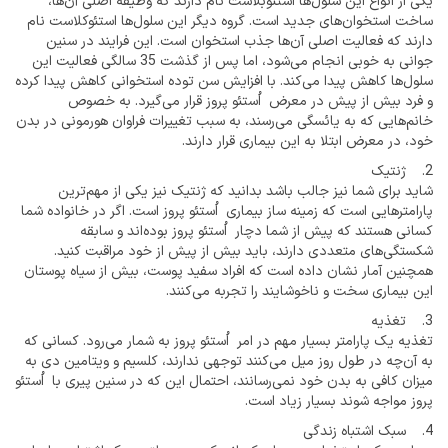
یکی از انواع این سلول‌ها استئوبلاست نام دارند که وظیفه اصلی‌ آن‌ها،
ساخت استخوان‌های جدید است. گروه دیگر این سلول‌ها استئوکلاست نام
دارند که فعالیت اصلی‌ آن‌ها جذب استخوان است. این فرایند در سنین
جوانی به خوبی انجام می‌شود، اما پس از گذشت 35 سالگی فعالیت این
سلول‌ها کاهش پیدا می‌کند. با افزایش سن توده استخوانی کاهش پیدا کرده
و فرد بیش از پیش در معرض اُستئو پروز قرار می‌گیرد. به خصوص
خانم‌هایی که به یائسگی می‌رسند، به سبب تغییرات فراوان هورمونی در بدن
خود، در معرض ابتلا به این بیماری قرار دارند.
2. ژنتیک
شاید برای شما نیز جالب باشد بدانید که ژنتیک نیز یکی از مهم‌ترین
پارامترهایی است که زمینه ساز بیماری اُستئو پروز است. اگر در خانواده شما
کسانی هستند که پیش از شما دچار اُستئو پروز بوده‌اند و سابقه
شکستگی‌های متعددی دارند، باید بیش از پیش از خود مراقبت کنید.
همچنین آمار نشان داده است که افراد سفید پوست، بیش از سیاه پوستان
این بیماری سخت و ناخوشایند را تجربه می‌کنند.
3. تغذیه
تغذیه یک پارامتر بسیار مهم در امر اُستئو پروز به شمار می‌رود. کسانی که
به آن‌چه در طول روز میل می‌کنند توجهی ندارند، کلسیم و ویتامین دی به
میزان کافی به بدن خود نمی‌رسانند، احتمال این که در سنین پیری با اُستئو
پروز مواجه شوند بسیار زیاد است.
4. سبک اشتباه زندگی