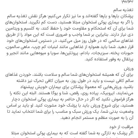
بگوییم:
تغذیه سالم
پزشکان بارها و بارها گفته‌اند و ما نیز تکرار می‌کنیم؛ هرگز نقش تغذیه سالم
را اگر به بیماری پوکی استخوان مبتلا هستید، دست کم نگیرید. استخوان‌های
شما برای آن که استحکام و مقاومت خود را حفظ کنند، به کلسیم و ویتامین
دی نیاز دارند. بنابراین بر شما واجب و ضروری است که این مواد را از طریق
غذاهای سالمی که در طول روز میل می‌کنید، در دسترس استخوان‌های خود
قرار دهید. شما باید همواره از غذاهایی مانند لبنیات کم چرب، ماهی سالمون،
حبوبات پخته، سبزیجات، بادام، پروتئین‌ها، سویا و میوه‌هایی مانند انجیر و
پرتقال به وفور استفاده کنید.
ورزش
برای آن که همیشه استخوان‌های شما سالم و سلامت باشند، خوردن غذاهای
سالم کافی نیست و باید در طول روز، به میزان کافی تحرک نیز داشته
باشید. ورزش‌هایی که معمولاً پزشکان برای بیماران خویش پیشنهاد
می‌نمایند، ایروبیک، پیاده روی، رقص، شنا و یوگا هستند. البته این نکته را
هرگز فراموش نکنید که اگر در حال حاضر به بیماری پوکی استخوان دچار
هستید، برای شروع ورزش باید با پزشک خود مشورت کنید. او باید بر اساس
وضعیت بدنی شما، یک ورزش سبک و مناسب را برای شما انتخاب نماید تا
آن را به صورت منظم و مستمر انجام دهید.
مراقبت از خود
اگر پزشک به تازگی به شما گفته است که به بیماری پوکی استخوان مبتلا