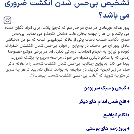
تشخیص بی‌حس شدن انگشت ضروری
می باشد؟
بروز علائم غیرعادی در بدن هر قدر هم که ناچیز باشد، برای افراد نگران کننده
می باشد و آن ها را جهت یافتن علت مشکل کنجکاو می نماید. بی‌حس
شدن انگشت شست دست یکی از علائم غیرطبیعی است که عوامل مختلفی
عامل بروز آن می باشند. در بسیاری از موارد بی‌حس شدن انگشتان خطرناک
نبوده و نیازی به انجام اقدامات درمانی ندارد، اما در برخی مواقع خصوصا
زمانی که با علائم دیگری همراه می شود، مراجعه سریع به پزشک ضرورت
پیدا می کند. بنابراین چنانچه بی‌حس شدن انگشت شست را با علائم ذکر
شده در زیر تجربه کردید، در مراجعه به پزشک تعلل ننمایید تا هر چه سریع
تر متوجه شوید که “علت بی حسی انگشت شست چیست؟”.
♦
گیجی و سبک سر بودن
♦
فلج شدن اندام های دیگر
♦
تکلم ناواضح
♦
بروز زخم های پوستی