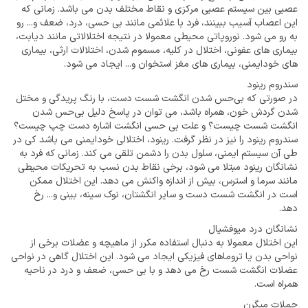
عصبی بین سیستم عصبی مرکزی و نقاط مختلف بدن می باشد. زمانی که
این اعصاب آسیب ببینند، فرد با علائمی مانند بی حسی، درد، ضعف و... رو
به رو می شود. نوروپاتی محیطی معمولا در نتیجه اختلالاتی مانند دیابت،
بیماری های عفونی، اختلال در کلیه، مسموم شدن، اختلالات ارثی، بیماری
های خودایمنی، بیماری های مغز استخوان و... ایجاد می شود.
سندروم رینود
در صورتی که بی‌حس شدن انگشت شست دست، با رنگ پریدگی و مختل
شدن گردش خون، همراه باشد، می توان در پاسخ دلیل بی‌حس شدن
انگشت شست چیست؟ و علت بی حسی انگشت اشاره دست چپ چیست؟
سندروم رینود را نیز در نظر گرفت. رینود، اختلالی خودایمنی می باشد کی در
طی آن سیستم ایمنی، سلول بدن را دشمن تلقی می کند. زمانی که فرد به
نشانگان رینود مبتلا می شود، برخی نقاط بدن نسب به تحریکات محیطی
مانند سرما و استرس، بیش از اندازه واکنش می دهد. این اختلال ممکن
است در انگشت شست دست و سایر انگشتان، نوک سینه، بینی و... رخ
دهد.
نشانگان درد میوفشیال
این اختلال معمولا به دنبال استفاده مکرر از ماهیچه و عضلات برخی از
نواحی بدن یا تروماهای فیزیکی ایجاد می شود. این اختلال گاهی در نواحی
عضلات انگشت شست رخ می دهد و با بی حسی، ضعف و درد در ناحیه
همراه است.
حملات میگرن