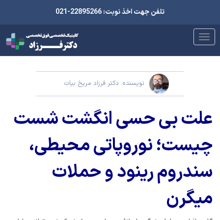
تلفن جهت اخذ نوبت: 22895266-021
نویسنده: دکتر فرزاد مریخ بیات
علت بی حسی انگشت شست
چیست؛ نوروپاتی محیطی،
سندروم رینود و حملات
میگرن