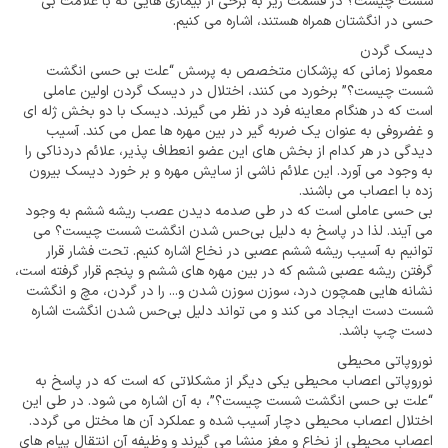
شست چیست؟ در قسمت زیر به برخی از بیماری هایی که با علامت بی
حسی در انگشتان همراه هستند، اشاره می کنیم.
دیسک گردن
معمولا زمانی که پزشکان متخصص به پرسش “علت بی حسی انگشت
شست چیست؟” برخورد می کنند، اختلال در دیسک گردن اولین عاملی
است که در هنگام معاینه فرد در نظر می گیرند. دیسک با دو بخش ژله ای
و غضروفی به عنوان یک ضربه گیر در بین مهره ها عمل می کند. آسیب
دیدگی در هر کدام از بخش های این عضو انعطاف پذیر، علائم دردناکی را
به وجود می آورد. این علائم ناشی از سایش مهره و بر خورد دیسک بیرون
زده با اعصاب می باشند.
بی حسی عاملی است که در طی صدمه دیدن عصب ریشه ششم به وجود
می آیند. لذا در پاسخ به دلیل بی‌حس شدن انگشت شست چیست؟ می
توانیم به آسیب ریشه ششم عصبی در نخاع اشاره کنیم. تحت فشار قرار
گرفتن ریشه عصبی ششم که در بین مهره های ششم و پنجم قرار گرفته است،
نشانه هایی همچون درد، سوزن سوزن شدن و... را در گردن، مچ و انگشت
شست دست ایجاد می کند و می تواند دلیل بی‌حس شدن انگشت اشاره
دست چپ باشد.
نوروپاتی محیطی
نوروپاتی اعصاب محیطی یکی دیگر از مشکلاتی که است که در پاسخ به
“علت بی حسی انگشت شست چیست؟”، به آن اشاره می شود. در طی این
اختلال اعصاب محیطی دچار آسیب شده و عملکرد آن ها مختل می گردد.
اعصاب محیطی از نخاع و مغز منشا می گیرند و وظیفه آن انتقال پیام های