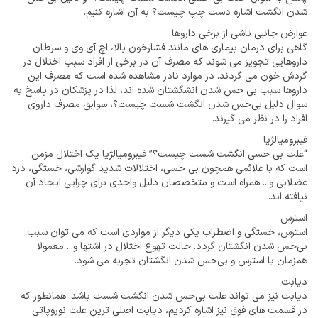
شدن انگشت اشاره دست چپ چیست؟ به آن اشاره کنیم.
عوارض جانبی ناشی از برخی داروها
گاهی برای درمان بیماری های مانند فشارخون بالا، اچ آی وی و سرطان
داروهایی تجویز می شوند که مصرف آن در برخی از افراد سبب اختلال در
گردش خون می گردند. در موارد نادر مشاهده شده است که مصرف این
داروها سبب بی حس شدن انشگشتان شده اند، لذا در پزشکان در پاسخ به
سوال دلیل بی‌حس شدن انگشت شست چیست؟، سوابق مصرف داروی
افراد را در نظر می گیرند.
فیبرومیالژیا
“علت بی حسی انگشت شست چیست؟” فیبرومیالژیا یک اختلال مزمن
است که با علائمی همچون بی حسی، اختلالات شدید گوارشی، خستگی، درد
عضلانی و... همراه است و متخصصان دلیل واحدی برای چرایی ایجاد آن
نیافته اند.
استرس
استرس، خستگی و اضطراب یکی دیگر از مواردی است که می توان سبب
بی‌حس شدن انگشتان گردد. حالت تهوع اختلال در اشتها و... معمولا
همزمان با استرس و بی‌حس شدن انگشتان تجربه می شود.
دیابت
دیابت نیز می تواند علت بی‌حس شدن انگشت شست باشد. همانطور که
در قسمت های فوق نیز اشاره کردیم، دیابت اصلی ترین علت نوروپاتی