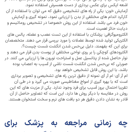
اشعه ایکس برای عکس برداری از دست همسرش استفاده نمود.
آزمایش خون؛ یکی از راه های تشخیصی دقیق که می توان با استفاده از آن
کارکرد اندام های مختلفی از بدن را ارزیابی نمود، نمونه گیری و آزمایش
خون فرد می باشد. استفاده از این روش خصوصا در تشحیص روماتیسم و
دیابت حائز اهمیت است.
الکترومیوگرافی؛ پزشکان با استفاده از این تست عصب و عضله، پالس های
الکتریکی تولید شده توسط عضلات را مورد بررسی قرار می دهند. متخصصان
برای این که بفهمند، دلیل بی‌حس شدن انگشت شست چیست؟،
الکترودهای کوچکی را بر روی نواحی مختلفی از پوست بدن قرار می دهند و
نوار حاصل شده از پتانسیل عمل و استراحت نورون ها را ارزیابی می کنند. در
صورتی که بی‌حس شدن انگشت شست ناشی از آسیب به اعصاب بوده
باشد، با این روش قابل تشخیص خواهد بود.
ام آر آی؛ ام آر آی نمونه از دقیق ترین راه های تشخیصی و تصویر برداری
است که با بهره گیری از امواج مغناطیسی صورت می گیرد و در طی آن
تقریبا احتمال بروز آسیب برای فرد وجود ندارد. یکی از مزیت های که این
روش در مقایسه با دیگر روش ها دارد، این است که تصاویر حاصل از آن
قادر به نشان دادن دقیق هر دو بافت های نرم و سخت استخوان هستند.
چه زمانی مراجعه به پزشک برای