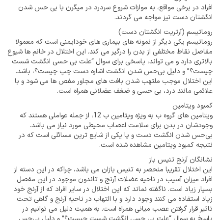
افراد در برخی مواقع، به موازات شروع سردرد در میگرن با بی حس شدن
انگشتان دست نیز مواجه می گردند.
روماتیسم (آرتریت انگشتان دست)
روماتیسم یکی دیگر از نمونه های بیماری های خودایمنی است که معمولا
مفاصل نقاط مختلفی از بدن را درگیر می کند. این اختلال در خانم ها شیوع
بالاتری دارد و می تواند، پاسخی برای سوال “علت بی حسی انگشت شست
چیست؟” و دلیل بی‌حس شدن انگشت اشاره دست چپ چیست؟، باشد.
این اختلال موجب ملتهب شدن بافت های مجاور مفص ها می شود و با
علائمی مانند درد، بی حسی و ضغف عضلانی همراه است.
کمبود ویتامین
ویتامین های گروه ب به ویژه ویتامین ب 12، از جمله عواملی هستند که
وجودشان در بدن برای سلامت اعصاب محیطی مورد نیاز می باشد.
بی‌حس شدن انگشت دست و پا یکی از شایع ترین مسائلی است که در
نتیجه کمبود ویتامین مشاهده شده است.
نشانگان آرنج تنیس باز
این اختلال تقریبا منحصر به تنیس بازان می باشد، چراکه در این دسته از
افراد میزان آسیب در ناحیه عضلات آرنج و تاندون موجود در این مفصل
بسیار زیاد است. ناگفته نماند که این اختلال در سایر افراد که از آرنج خود
زیاد استفاده می کنند وجود دارد و با التهاب در ناحیه آرنج و گاهی تحت
تاثیر قرار گرفتن عصب میانی همراه است. به همیت دلیل می توانیم در
پاسخ به سوال “علت بی حسی انگشت شست چیست؟” و دلیل بی‌حس