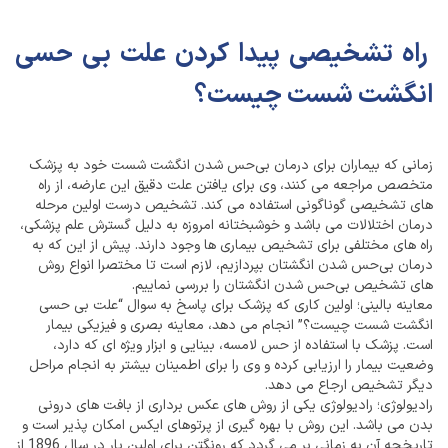
راه تشخیصی پیدا کردن علت بی حسی
انگشت شست چیست؟
زمانی که بیماران برای درمان بی‌حس شدن انگشت شست خود به پزشک
متخصص مراجعه می کنند، وی برای یافتن علت دقیق این عارضه، از راه
های تشخیصی گوناگونی استفاده می کند. تشخیص درست اولین مرحله
درمان اختلالات می باشد و خوشبختانه امروزه به دلیل گسترش علم پزشکی،
راه های مختلفی برای تشخیص بیماری ها وجود دارند. پیش از این که به
درمان بی‌حس شدن انگشتان بپردازیم، لازم است تا مختصرا انواع روش
های تشخیص بی‌حس شدن انگشتان را بررسی نماییم.
معاینه بالینی؛ اولین کاری که پزشک برای پاسخ به سوال “علت بی حسی
انگشت شست چیست؟” انجام می دهد، معاینه بصری و فیزیکی بیمار
است. پزشک با استفاده از حس لامسه، بینایی و ابزار ویژه ای که دارد،
وضعیت بیمار را ارزیابی کرده و وی را برای اطمینان بیشتر به انجام مراحل
دیگر تشخیص ارجاع می دهد.
رادیولوژی؛ رادیولوژی یکی از روش های عکس برداری از بافت های درونی
بدن می باشد. این روش با بهره گیری از پرتوهای ایکس امکان پذیر است و
تاریخچه آن به زمانی بر می گردد که رونگتن برای اولین بار در سال 1896 از