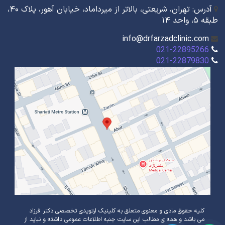
آدرس: تهران، شریعتی، بالاتر از میرداماد، خیابان آهور، پلاک ۴۰،
طبقه ۵، واحد ۱۴
info@drfarzadclinic.com
021-22895266
021-22879830
کلیه حقوق مادی و معنوی متعلق به کلینیک ارتوپدی تخصصی دکتر فرزاد
می باشد و همه ی مطالب این سایت جنبه اطلاعات عمومی داشته و نباید از