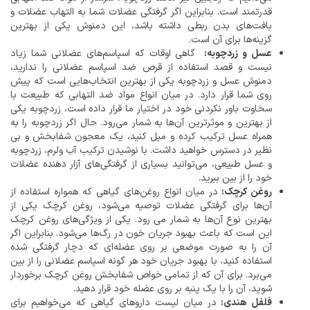
قدرتمند است. بنابراین اگر گرفتگی عضلات شما به التهاب عضلات و
بافت‌های بدن ربطی داشته باشد، این دمنوش یکی از بهترین
گزینه‌ها برای آن است.
عسل و زردچوبه:
گاهی اوقات که اسپاسم‌های عضلانی شما زیاد
نیست و قصد استفاده از قرص ضد اسپاسم عضلانی را ندارید،
دمنوش عسل و زردچوبه یکی از بهترین انتخاب‌هایی است که پیش
روی شما قرار دارد. در میان انواع مواد ضد التهابی که طبیعت با
سخاوت باور نکردنی خود در اختیار ما قرار داده است، زردچوبه یکی
از بهترین و موثرترین آن‌ها به شمار می‌رود. حال اگر زردچوبه را به
همراه عسل ترکیب کرده و میل کنید، یک معجون شفابخش و بی
نظیر در دسترس خواهید داشت. با نوشیدن ترکیب آب ولرم، زردچوبه
و عسل طبیعی، می‌توانید بسیاری از گرفتگی‌های آزار دهنده عضلات
خود را از بین ببرید.
روغن کرچک:
در میان انواع روغن‌های گیاهی که همواره استفاده از
آن‌ها برای گرفتگی عضلات توصیه می‌شود، روغن کرچک یکی از
بهترین نوع آن‌ها به شمار می رود. یکی از ویژگی‌های روغن کرچک
این است که باعث بهبود جریان خون در رگ‌ها می‌شود. بنابراین اگر
آن را به صورت موضعی بر روی عضله‌ای که دچار گرفتگی شده
استفاده کنید، با بهبود جریان خود هر گونه اسپاسم عضلانی را از بین
می‌برد. برای آن که از تمامی خواص شفابخش روغن کرچک برخوردار
شوید، آن را با یک پنبه بر روی عضله خود قرار دهید.
فلفل هندی:
در میان لیست داروهای گیاهی که می‌خواهیم برای