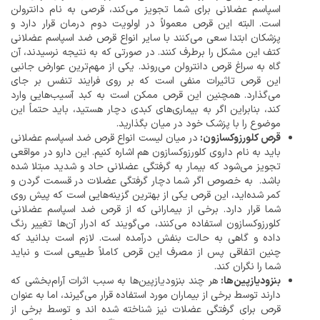
اسپاسم عضلانی برای شما تجویز می‌کند، قرصی به نام دانترولن
است. البته این قرص معمولاً در اولویت دوم درمان قرار دارد و
پزشکان ابتدا سعی می‌کنند با سایر انواع قرص ضد اسپاسم عضلانی
کتف این مشکل را برطرف کنند. در صورتی که به نتیجه نرسیدند، آن
گاه به سراغ قرص دانترولن می‌روند. یکی از مهم‌ترین عوارض جانبی
این قرص تاثیرات منفی است که بر روی فرایند تنفس بر جای
می‌گذارد. همچنین این قرص ممکن است به کبد آسیب‌هایی وارد
کند، بنابراین اگر به بیماری‌های کبدی دچار هستید، باید حتماً این
موضوع را با پزشک خود در میان بگذارید.
قرص کلورزوکسازون:
در میان لیست انواع قرص ضد اسپاسم عضلانی
باید به نام داروی کلورزوکسازون هم اشاره کنیم. این دارو در مواقعی
تجویز می‌شود که بیمار به گرفتگی عضلانی حاد و شدید مبتلا شده
باشد. به خصوص اگر شما دچار گرفتگی عضلات در قسمت گردن و
کمر شده‌اید، این قرص یکی از بهترین گزینه‌هایی است که پیش روی
شما قرار دارد. برخی از بیمارانی که از قرص ضد اسپاسم عضلانی
کلورزوکسازون استفاده می‌کنند، می‌گویند که ادرار آن‌ها تغییر رنگ
داده و گاهی به حالت بنفش درآمده است. لازم است بدانید که
چنین اتفاقی پس از مصرف این قرص کاملاً طبیعی است و نباید
شما را نگران کند.
بنزودیازپین‌ها:
هر چند بنزودیازپین‌ها به سبب اثرات آرام‌بخشی که
دارند توسط برخی از بیماران مورد استفاده قرار می‌گیرند، اما به عنوان
قرص برای گرفتگی عضلات نیز شناخته شده اند و توسط برخی از