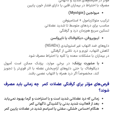
مؤثر در اسپاسم‌های شدید و ناگهانی
مصرف با احتیاط در بیماران قلبی یا دارای فشار خون پایین
میولجین (Myolgin)
ترکیب متوکاربامول + استامینوفن
مناسب برای دردهای متوسط تا شدید عضلانی
تسکین سریع هم‌زمان درد و گرفتگی
ایبوپروفن، دیکلوفناک یا ناپروکسن
داروهای ضد التهاب غیر استروئیدی (NSAIDs)
کاهش التهاب، تورم و درد ناشی از گرفتگی
در بیماران با مشکلات معده یا کلیه با احتیاط مصرف شود
با مشورت پزشک:
در برخی موارد، پزشک ممکن است آمپول
دیکلوفناک یا حتی داروهای آرام‌بخش عضله با اثر قوی‌تر را تجویز
کند، مخصوصاً اگر درد همراه با التهاب عصبی باشد.
قرص‌های مؤثر برای گرفتگی عضلات کمر چه زمانی باید مصرف
شوند؟
زمانی که درد عضلانی شدید است و با استراحت و گرما بهبود نمی‌یابد
بعد از فعالیت شدید بدنی یا کشیدگی ناگهانی کمر
هنگام احساس خشکی، سفتی یا اسپاسم شدید در عضلات پایین کمر