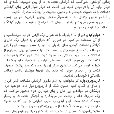
زمانی کوتاهی نمی‌گذرد که گرفتگی عضلات ما از بین می‌رود. نکته‌ای که
هرگز نباید آن را فراموش کنید این است که هرگز انواع قرص برای گرفتگی
عضلات را به صورت خودسرانه و بدون مشورت با پزشک، مصرف نکنید.
و اما در همین ابتدای مقاله به سراغ معرفی بهترین قرص‌ها در این زمینه
می‌رویم و سعی می‌کنیم به این سوال شما پاسخ دهیم که: برای گرفتگی
عضلات چه قرصی بخوریم:
دیازپام:
برخی از ما دیازپام را به عنوان یک قرص خواب می‌شناسیم و
از آن استفاده می‌کنیم. در صورتی که دیازپام به عنوان یک داروی
گرفتگی عضلات گردن، ساق پا، ران و... نیز به شمار می‌رود. این قرص
در واقع یک نوع بنزودیازپین است که اثرات مفیدی برای بسیاری از
اختلالات عصبی و عضلانی به همراه دارد. البته این نکته را فراموش
نکنید که این قرص اثرات آرامبخشی فراوانی به همراه دارد و شما را
خواب آلوده می‌کند. بنابراین هرگز آن را بدون تجویز پزشک مصرف
نکنید و از انجام اموری که باید برای آن‌ها هوشیار باشید (مانند
رانندگی) خودداری نمایید.
کاریزوپرودول:
اگر بخواهیم به اسم داروی گرفتگی عضلات کمر، گردن
و ساق پا اشاره کنیم، بدون شک از کاریزوپرودول نام خواهیم برد.
پزشکان در مواقعی این دارو را برای بیماران خود تجویز می‌کنند که
یک شرایط حاد را پشت سر می‌گذارد و گرفتگی عضلات او بسیار
دردناک شده است. این قرص به سبب عوارض جانبی که به همراه
دارد، تنها برای مدت 3 هفته از سوی پزشکان تجویز می‌شود.
متوکاربامول:
در میان داروهایی که به عنوان بهترین قرص‌های ضد