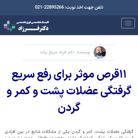
تلفن جهت اخذ نوبت: 22895266-021
نویسنده: دکتر فرزاد مریخ بیات
۱۱قرص‌ موثر برای رفع سریع
گرفتگی عضلات پشت و کمر و
گردن
گرفتگی عضلات پشت، کمر و گردن یکی از مشکلات شایع در بین افرادی
است که سبک زندگی کم‌تحرک دارند، به‌صورت طولانی مدت پشت میز