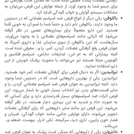
گرفتگی عضلات پشت معرفی شده است، اما ممکن است عوارضی نیز
برای جسم شما به وجود آورد. از جمله عوارض این قرص می‌توان به
مشکلات سیستم گوارش و خواب آلودگی اشاره کرد.
باکلوفن:
یکی دیگر از انواع قرص ضد اسپاسم عضلانی که در دسترس
ما وجود دارند، باکلوفن نام دارد و حتماً شما با اسم آن به خوبی آشنا
هستید. این دارو معمولاً برای بیماری‌های عصبی در نظر گرفته
می‌شود که اثراتی مانند اسپاسم‌های عضلانی را به وجود می‌آورند.‌
سال‌هاست که این باکلوفن از سوی سازمان غذا و داروی آمریکا به
عنوان قرص رفع گرفتگی عضلات گردن، کمر، پا و... معرفی شده است.
البته بیمارانی که به ام اس، ضایعات نخاعی، اسپاسم فلکسور و
کلونوس مبتلا هستند نیز می‌توانند با مشورت پزشک خویش از این
دارو استفاده نمایند.
تیزانیدین:
اگر به دنبال قرص برای گرفتگی عضلات کمر خود هستید،
تیزانیدین یکی از بهترین داروهایی است که در دسترس شما وجود
دارد. البته تیزانیدین به عنوان قرص ضد اسپاسم عضلانی گردن، پا و
سایر قسمت‌های بدن نیز انتخاب بسیار خوبی به شمار می‌رود. این
قرص اثرات ضد اسپاسم‌های بسیار قدرتمندی دارد و برای کسانی که
به صورت حاد و شدید به این بیماری دچار هستند، در نظر گرفته
می‌شود. این قرص نیز مانند سایر داروهایی که برای گرفتگی عضلات
تجویز می‌شوند دارای عوارض جانبی مانند خواب آلودگی، ضربان و
فشار خون پایین، تاری دید، سرگیجه، تکرر ادرار، یبوست، ضعف و...
می‌باشد.
دانترولن:
یکی از داروهایی که ممکن است پزشک به عنوان قرص ضد