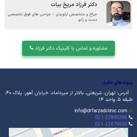
دکتر فرزاد مریخ بیات
جراح و متخصص ارتوپدی – جراحی های فوق تخصصی
دست و زانو
مشاوره و تماس با کلینیک دکتر فرزاد
پیوندهای مفید
آدرس: تهران، شریعتی، بالاتر از میرداماد، خیابان آهور، پلاک ۴۰،
طبقه ۵، واحد ۱۴
info@drfarzadclinic.com
021-22895266
021-22879830